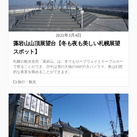
2021年3月4日
藻岩山山頂展望台【冬も夜も美しい札幌展望
スポット】
札幌の観光名所「藻岩山」は、冬でもロープウェイとケーブルカー
で登ることができ、日中は雪の大地の360°の大パノラマ、夜は幻想
的な夜景を眺めることができます。
カ
旅行・観光
テ
ゴ
リ
ー