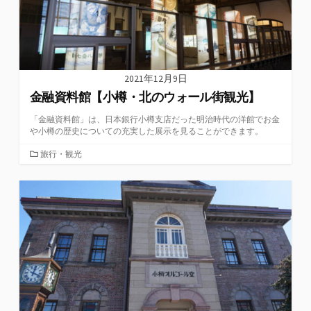
2021年12月9日
金融資料館【小樽・北のウォール街観光】
「金融資料館」は、日本銀行小樽支店だった明治時代の洋館でお金
や小樽の歴史についての充実した展示を見ることができます。
カ
旅行・観光
テ
ゴ
リ
ー