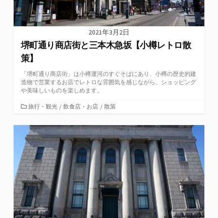
2021年3月2日
堺町通り商店街と三本木急坂【小樽レトロ散
策】
「堺町通り商店街」は小樽運河のすぐそばにあり、小樽の歴史的建
造物で営業するお店でレトロな雰囲気を感じながら、ショッピング
や美味しいものを楽しめます。
カ
旅行・観光
/
飲食店・お店
/
散策
テ
ゴ
リ
ー