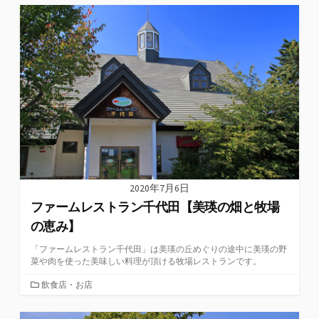
ゴ
リ
ー
2020年7月6日
ファームレストラン千代田【美瑛の畑と牧場
の恵み】
「ファームレストラン千代田」は美瑛の丘めぐりの途中に美瑛の野
菜や肉を使った美味しい料理が頂ける牧場レストランです。
カ
飲食店・お店
テ
ゴ