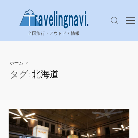
コ
ン
テ
検
メ
ン
索
ニ
全国旅行・アウトドア情報
ツ
切
ュ
り
ー
へ
替
ス
え
キ
ホーム
>
ッ
タグ:
北海道
プ