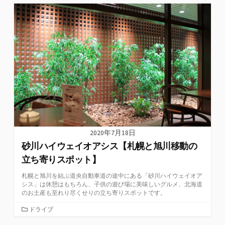
ゴ
リ
ー
2020年7月18日
砂川ハイウェイオアシス【札幌と旭川移動の
立ち寄りスポット】
札幌と旭川を結ぶ道央自動車道の途中にある「砂川ハイウェイオア
シス」は休憩はもちろん、子供の遊び場に美味しいグルメ、北海道
のお土産も至れり尽くせりの立ち寄りスポットです。
カ
ドライブ
テ