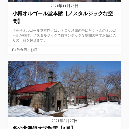
2021年11月26日
小樽オルゴール堂本館【ノスタルジックな空
間】
「小樽オルゴール堂本館」はレトロな洋館の中にたくさんのオルゴ
ールが並び、ノスタルジックでロマンチックな空間の中でお気に入
りの一品を探せます。
カ
飲食店・お店
テ
ゴ
リ
ー
2021年3月27日
冬の北海道大学散策【3月】