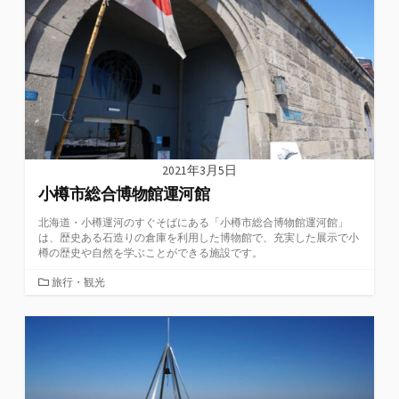
リ
ー
2021年3月5日
小樽市総合博物館運河館
北海道・小樽運河のすぐそばにある「小樽市総合博物館運河館」
は、歴史ある石造りの倉庫を利用した博物館で、充実した展示で小
樽の歴史や自然を学ぶことができる施設です。
カ
旅行・観光
テ
ゴ
リ
ー