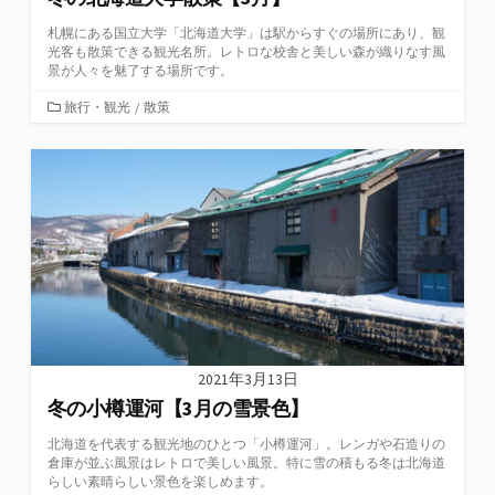
札幌にある国立大学「北海道大学」は駅からすぐの場所にあり、観
光客も散策できる観光名所。レトロな校舎と美しい森が織りなす風
景が人々を魅了する場所です。
カ
旅行・観光
/
散策
テ
ゴ
リ
ー
2021年3月13日
冬の小樽運河【3月の雪景色】
北海道を代表する観光地のひとつ「小樽運河」。レンガや石造りの
倉庫が並ぶ風景はレトロで美しい風景。特に雪の積もる冬は北海道
らしい素晴らしい景色を楽しめます。