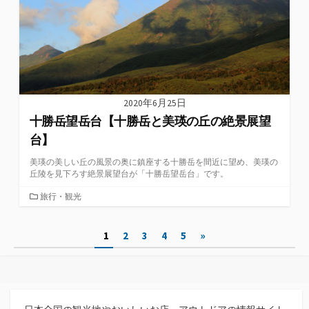
2020年6月25日
十勝岳望岳台【十勝岳と美瑛の丘の絶景展望
台】
美瑛の美しい丘の風景の奥に鎮座する十勝岳を間近に望め、美瑛の
丘陵を見下ろす絶景展望台が「十勝岳望岳台」です。
カ
旅行・観光
テ
ゴ
投
1
2
3
4
5
»
リ
ー
稿
の
ペ