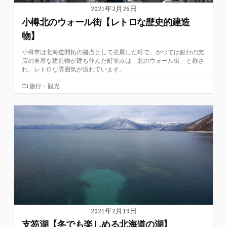
2021年2月26日
小樽北のウォール街【レトロな歴史的建造
物】
小樽市は北海道開拓の拠点として発展した町で、かつては銀行の支
店の重厚な建造物が建ち並んだ町並みは「北のウォール街」と称さ
れ、レトロな雰囲気が溢れています。
カ
旅行・観光
テ
ゴ
リ
ー
2021年2月19日
支笏湖【冬でも楽しめる北海道の湖】