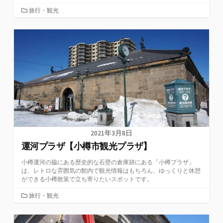
カ
旅行・観光
テ
ゴ
リ
ー
2021年3月8日
運河プラザ【小樽市観光プラザ】
小樽運河の脇にある歴史的な石壁の倉庫跡にある「小樽プラザ」
は、レトロな雰囲気の館内で観光情報はもちろん、ゆっくりと休憩
ができる小樽散策で立ち寄りたいスポットです。
カ
旅行・観光
テ
ゴ