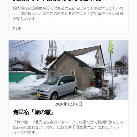
国内屈指の透明度を誇る北海道の支笏湖は冬でも凍結することがな
く、雪の積もった大自然の中で真冬のアウトドアや気持ち良い温泉
が楽しめます。
カ
湖
テ
ゴ
リ
ー
2020年12月6日
遊民宿「旅の轍」
「旅の轍」は北海道を自転車やバイク、鉄道などで長期間旅をする
旅行者に便利なとほ宿で、比較的新千歳空港の近くにあるフレンド
リーな宿です。