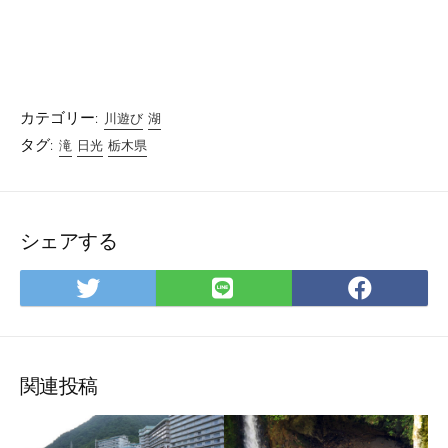
カテゴリー:
川遊び
湖
タグ:
滝
日光
栃木県
シェアする
Twitter
LINE
Facebo
で
で
で
シ
シ
シ
ェ
ェ
ェ
ア
ア
ア
関連投稿