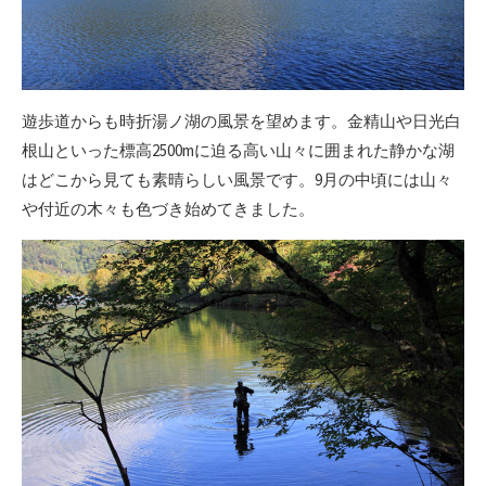
遊歩道からも時折湯ノ湖の風景を望めます。金精山や日光白
根山といった標高2500mに迫る高い山々に囲まれた静かな湖
はどこから見ても素晴らしい風景です。9月の中頃には山々
や付近の木々も色づき始めてきました。