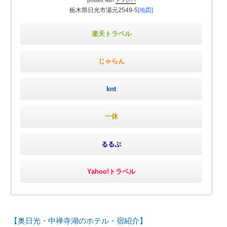
posted with
トマレバ
栃木県日光市湯元2549-5
[地図]
楽天トラベル
じゃらん
knt
一休
るるぶ
Yahoo!トラベル
【奥日光・中禅寺湖のホテル・宿紹介】