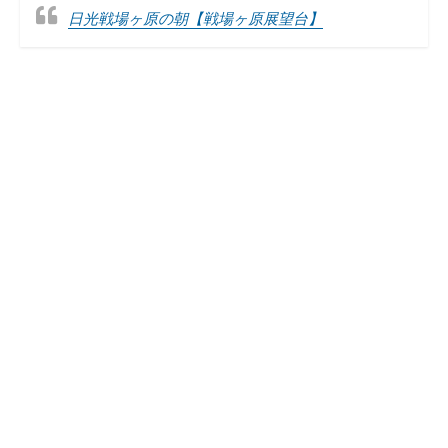
日光戦場ヶ原の朝【戦場ヶ原展望台】