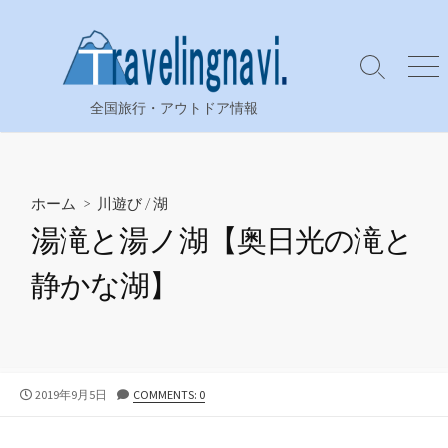
コ
ン
テ
検
メ
ン
索
ニ
全国旅行・アウトドア情報
ツ
切
ュ
り
ー
へ
替
ス
え
キ
ホーム
>
川遊び
/
湖
ッ
湯滝と湯ノ湖【奥日光の滝と
プ
静かな湖】
公
2019年9月5日
COMMENTS: 0
開
日