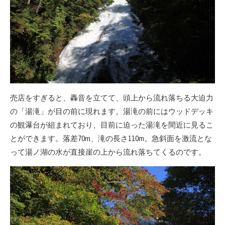
売店をすぎると、轟音を立てて、頭上から流れ落ちる大迫力
の「湯滝」が目の前に現れます。湯滝の前にはウッドデッキ
の観瀑台が組まれており、目前に迫った湯滝を間近に見るこ
とができます。落差70m、滝の長さ110m。急斜面を激流とな
って湯ノ湖の水が直接崖の上から流れ落ちてくるのです。