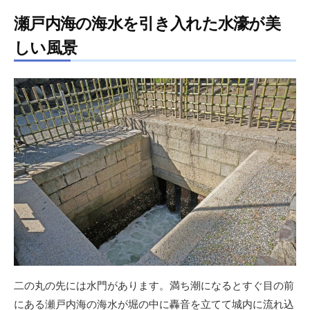
瀬戸内海の海水を引き入れた水濠が美
しい風景
二の丸の先には水門があります。満ち潮になるとすぐ目の前
にある瀬戸内海の海水が堀の中に轟音を立てて城内に流れ込