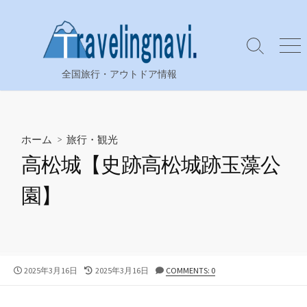
コ
ン
テ
検
メ
ン
索
ニ
全国旅行・アウトドア情報
ツ
切
ュ
り
ー
へ
替
ス
え
キ
ホーム
>
旅行・観光
ッ
高松城【史跡高松城跡玉藻公
プ
園】
公
最
2025年3月16日
2025年3月16日
COMMENTS: 0
開
終
日
更