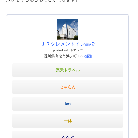
ＪＲクレメントイン高松
posted with
トマレバ
香川県高松市浜ノ町1-3
[地図]
楽天トラベル
じゃらん
knt
一休
るるぶ