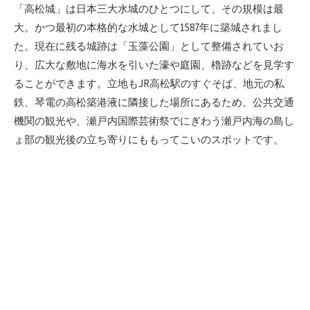
新
「高松城」は日本三大水城のひとつにして、その規模は最
日
大。かつ最初の本格的な水城として1587年に築城されまし
た。現在に残る城跡は「玉藻公園」として整備されていお
り、広大な敷地に海水を引いた濠や庭園、櫓跡などを見学す
ることができます。立地もJR高松駅のすぐそば、地元の私
鉄、琴電の高松築港液に隣接した場所にあるため、公共交通
機関の観光や、瀬戸内国際芸術祭でにぎわう瀬戸内海の島し
ょ部の観光後の立ち寄りにももってこいのスポットです。