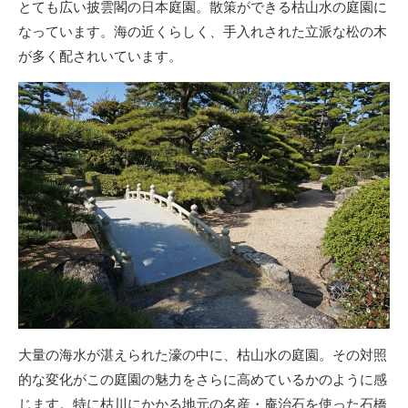
とても広い披雲閣の日本庭園。散策ができる枯山水の庭園に
なっています。海の近くらしく、手入れされた立派な松の木
が多く配されいています。
大量の海水が湛えられた濠の中に、枯山水の庭園。その対照
的な変化がこの庭園の魅力をさらに高めているかのように感
じます。特に枯川にかかる地元の名産・庵治石を使った石橋