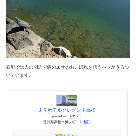
石垣では人の間近で鯛のエサのおこぼれを狙うハトがうろつ
いています。
ＪＲホテルクレメント高松
posted with
トマレバ
香川県高松市浜ノ町1-1
[地図]