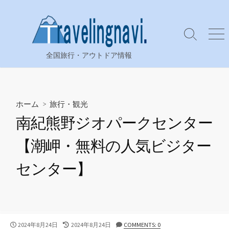
コ
ン
テ
検
メ
ン
索
ニ
全国旅行・アウトドア情報
ツ
切
ュ
り
ー
へ
替
ス
え
キ
ホーム
>
旅行・観光
ッ
南紀熊野ジオパークセンター
プ
【潮岬・無料の人気ビジター
センター】
公
最
2024年8月24日
2024年8月24日
COMMENTS: 0