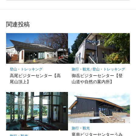
で
で
で
シ
シ
シ
ェ
ェ
ェ
ア
ア
ア
関連投稿
登山・トレッキング
旅行・観光
/
登山・トレッキング
高尾ビジターセンター【高
御岳ビジターセンター【登
尾山頂上】
山道や自然の案内所】
旅行・観光
竜串ビジターセンターうみ
旅行・観光