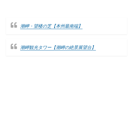
潮岬・望楼の芝【本州最南端】
潮岬観光タワー【潮岬の絶景展望台】