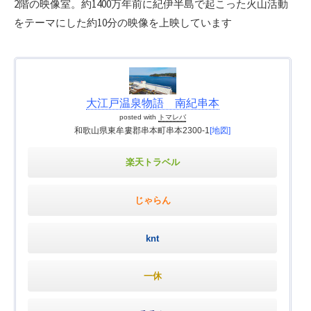
2階の映像室。約1400万年前に紀伊半島で起こった火山活動
をテーマにした約10分の映像を上映しています
大江戸温泉物語 南紀串本
posted with
トマレバ
和歌山県東牟婁郡串本町串本2300-1
[地図]
楽天トラベル
じゃらん
knt
一休