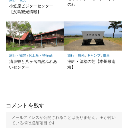
のわ
小笠原ビジターセンター
【父島観光情報】
旅行・観光
/
お土産・特産品
旅行・観光
/
キャンプ
/
風景
清泉寮と八ヶ岳自然ふれあ
潮岬・望楼の芝【本州最南
いセンター
端】
コメントを残す
メールアドレスが公開されることはありません。
※
が付い
ている欄は必須項目です