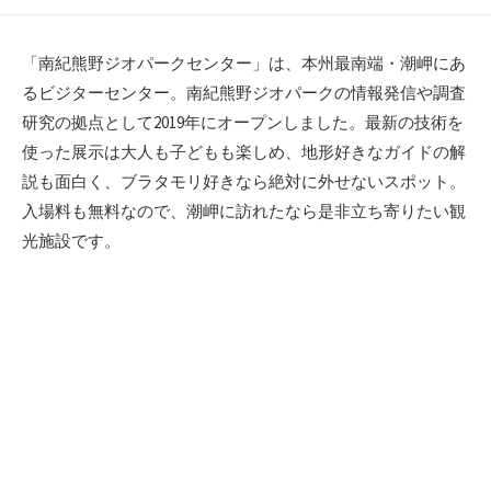
開
終
日
更
新
「南紀熊野ジオパークセンター」は、本州最南端・潮岬にあ
日
るビジターセンター。南紀熊野ジオパークの情報発信や調査
研究の拠点として2019年にオープンしました。最新の技術を
使った展示は大人も子どもも楽しめ、地形好きなガイドの解
説も面白く、ブラタモリ好きなら絶対に外せないスポット。
入場料も無料なので、潮岬に訪れたなら是非立ち寄りたい観
光施設です。