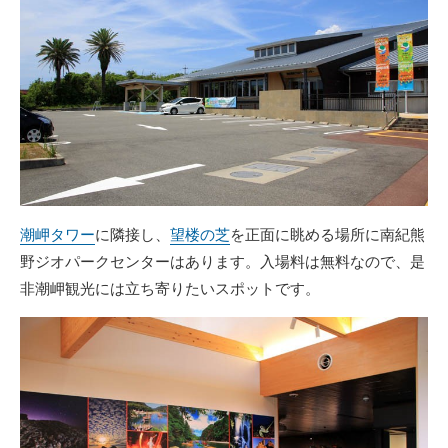
潮岬タワー
に隣接し、
望楼の芝
を正面に眺める場所に南紀熊
野ジオパークセンターはあります。入場料は無料なので、是
非潮岬観光には立ち寄りたいスポットです。