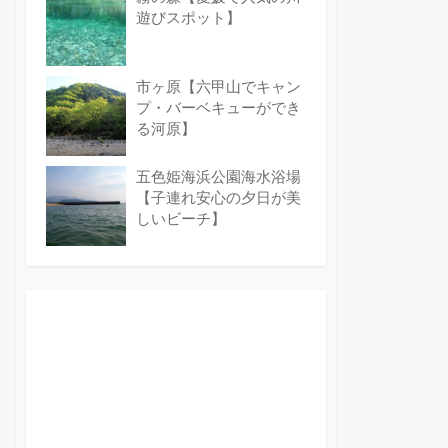
遊びスポット】
市ヶ原【六甲山でキャン
プ・バーベキューができ
る河原】
五色姫海浜公園海水浴場
【子連れ安心の夕日が美
しいビーチ】