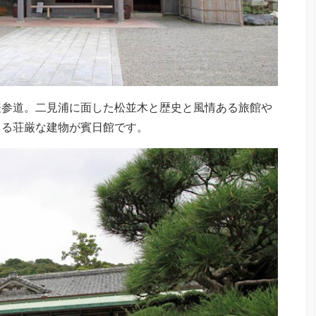
表参道。二見浦に面した松並木と歴史と風情ある旅館や
じる荘厳な建物が賓日館です。