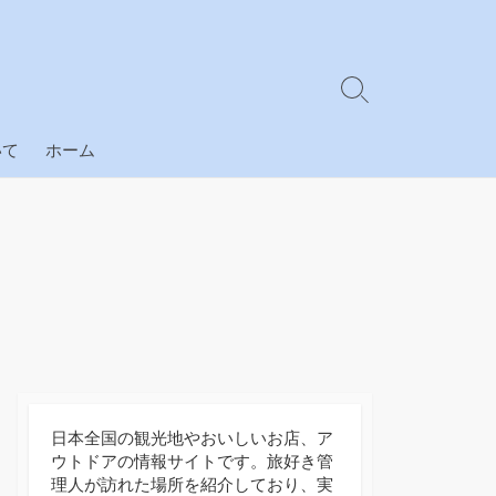
検
索
切
いて
ホーム
り
替
え
日本全国の観光地やおいしいお店、ア
ウトドアの情報サイトです。旅好き管
理人が訪れた場所を紹介しており、実