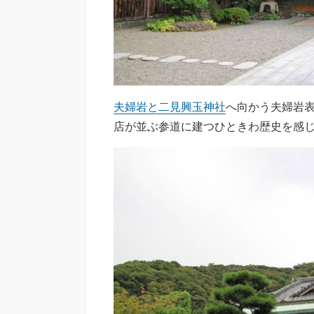
夫婦岩と二見興玉神社
へ向かう夫婦岩
店が並ぶ参道に建つひときわ歴史を感