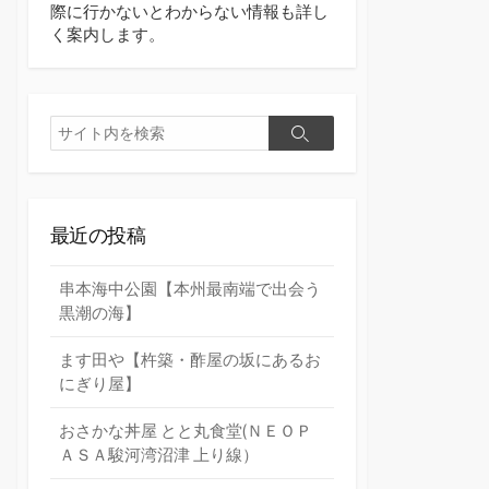
際に行かないとわからない情報も詳し
く案内します。
検
検
索
索
最近の投稿
串本海中公園【本州最南端で出会う
黒潮の海】
ます田や【杵築・酢屋の坂にあるお
にぎり屋】
おさかな丼屋 とと丸食堂(ＮＥＯＰ
ＡＳＡ駿河湾沼津 上り線）