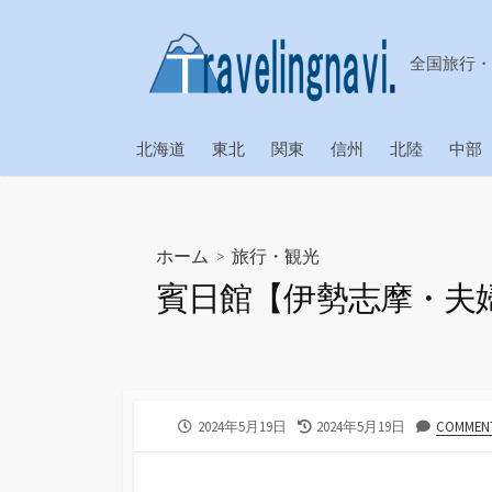
コ
ン
全国旅行・
テ
ン
ツ
北海道
東北
関東
信州
北陸
中部
へ
ス
キ
ッ
ホーム
>
旅行・観光
プ
賓日館【伊勢志摩・夫
公
最
2024年5月19日
2024年5月19日
COMMENT
開
終
日
更
新