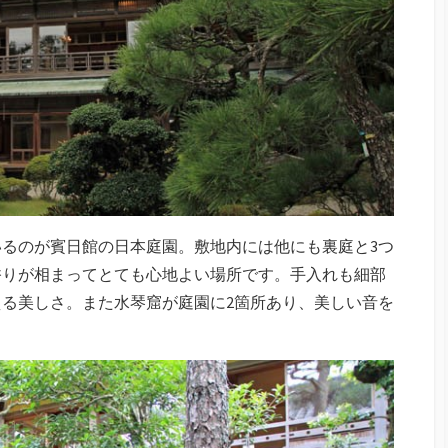
るのが賓日館の日本庭園。敷地内には他にも裏庭と3つ
香りが相まってとても心地よい場所です。手入れも細部
る美しさ。また水琴窟が庭園に2箇所あり、美しい音を