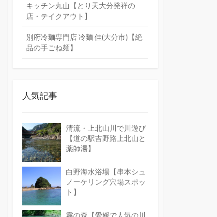
キッチン丸山【とり天大分発祥の
店・テイクアウト】
別府冷麺専門店 冷麺 佳(大分市)【絶
品の手ごね麺】
人気記事
清流・上北山川で川遊び
【道の駅吉野路上北山と
薬師湯】
白野海水浴場【串本シュ
ノーケリング穴場スポッ
ト】
霧の森【愛媛で人気の川