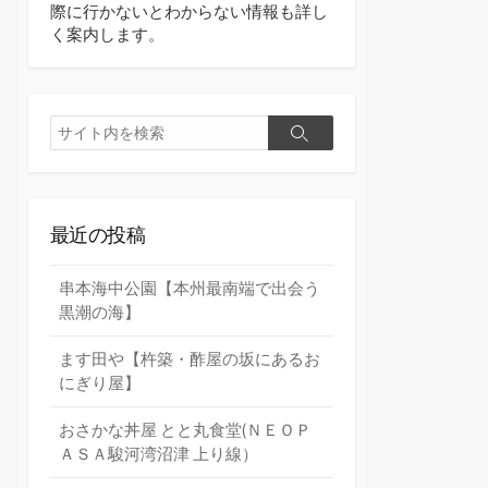
際に行かないとわからない情報も詳し
く案内します。
検
検
索
索
最近の投稿
串本海中公園【本州最南端で出会う
黒潮の海】
ます田や【杵築・酢屋の坂にあるお
にぎり屋】
おさかな丼屋 とと丸食堂(ＮＥＯＰ
ＡＳＡ駿河湾沼津 上り線）