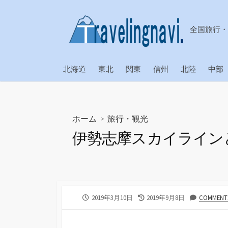
コ
ン
全国旅行・
テ
ン
ツ
北海道
東北
関東
信州
北陸
中部
へ
ス
キ
ッ
ホーム
>
旅行・観光
プ
伊勢志摩スカイライン
公
最
2019年3月10日
2019年9月8日
COMMENTS
開
終
日
更
新