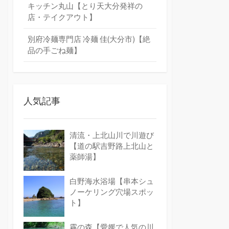
キッチン丸山【とり天大分発祥の
店・テイクアウト】
別府冷麺専門店 冷麺 佳(大分市)【絶
品の手ごね麺】
人気記事
清流・上北山川で川遊び
【道の駅吉野路上北山と
薬師湯】
白野海水浴場【串本シュ
ノーケリング穴場スポッ
ト】
霧の森【愛媛で人気の川