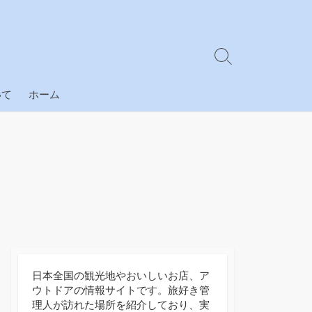
検
索
切
いて
ホーム
り
替
え
日本全国の観光地やおいしいお店、ア
ウトドアの情報サイトです。旅好き管
理人が訪れた場所を紹介しており、実