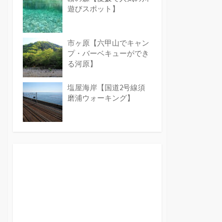
遊びスポット】
市ヶ原【六甲山でキャン
プ・バーベキューができ
る河原】
塩屋海岸【国道2号線須
磨浦ウォーキング】