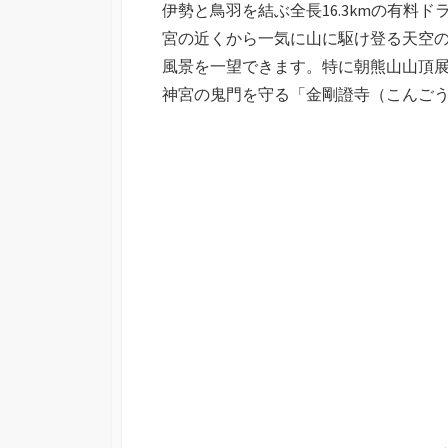
伊勢と鳥羽を結ぶ全長16.3kmの有料
日
宮の近くから一気に山に駆け登る天空
風景を一望できます。特に朝熊山山頂
神宮の鬼門を守る「金剛證寺（こんご