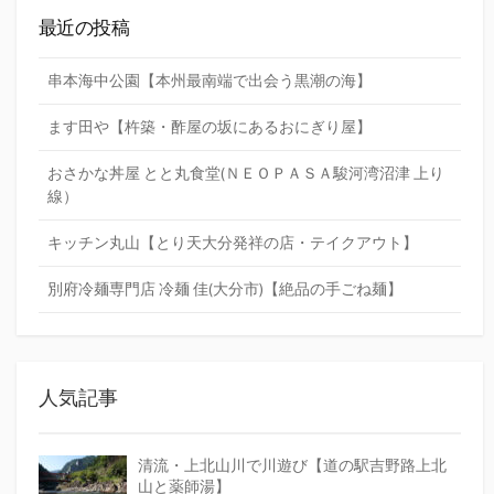
最近の投稿
串本海中公園【本州最南端で出会う黒潮の海】
ます田や【杵築・酢屋の坂にあるおにぎり屋】
おさかな丼屋 とと丸食堂(ＮＥＯＰＡＳＡ駿河湾沼津 上り
線）
キッチン丸山【とり天大分発祥の店・テイクアウト】
別府冷麺専門店 冷麺 佳(大分市)【絶品の手ごね麺】
人気記事
清流・上北山川で川遊び【道の駅吉野路上北
山と薬師湯】