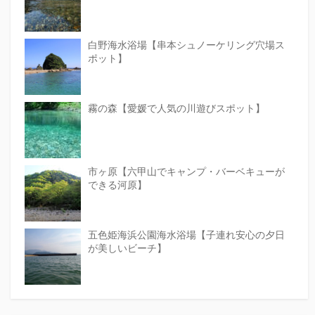
白野海水浴場【串本シュノーケリング穴場ス
ポット】
霧の森【愛媛で人気の川遊びスポット】
市ヶ原【六甲山でキャンプ・バーベキューが
できる河原】
五色姫海浜公園海水浴場【子連れ安心の夕日
が美しいビーチ】