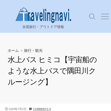
コ
ン
テ
検
メ
ン
索
ニ
全国旅行・アウトドア情報
ツ
切
ュ
り
ー
へ
替
ス
え
キ
ホーム
>
旅行・観光
ッ
水上バス ヒミコ【宇宙船の
プ
ような水上バスで隅田川ク
ルージング】
公
2020年7月2日
COMMENTS: 0