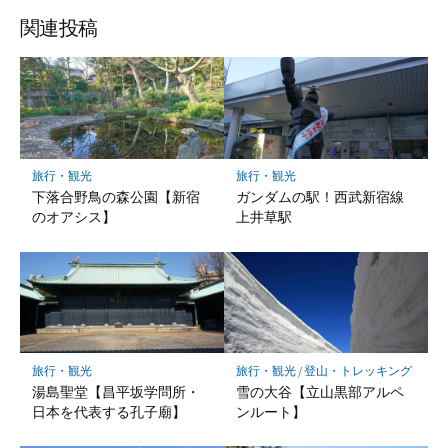
ェ
ェ
ェ
ア
ア
ア
関連投稿
旅行・観光
旅行・観光
下落合野鳥の森公園【新宿
ガンダムの駅！西武新宿線
のオアシス】
上井草駅
旅行・観光
旅行・観光
/
登山・トレッキング
湯島聖堂【昌平坂学問所・
雪の大谷【立山黒部アルペ
日本を代表する孔子廟】
ンルート】