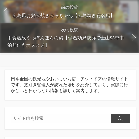
前の投稿
広島風お好み焼きみっちゃん【広島焼き有名店】
次の投稿
甲賀温泉やっぽんぽんの湯【保温効果抜群で土山SA車中
泊前にもオススメ】
日本全国の観光地やおいしいお店、アウトドアの情報サイト
です。旅好き管理人が訪れた場所を紹介しており、実際に行
かないとわからない情報も詳しく案内します。
検
検
索
索