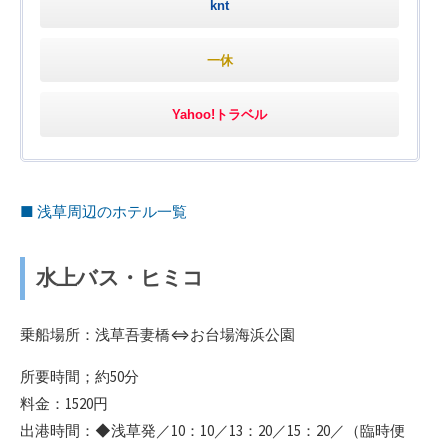
knt
一休
Yahoo!トラベル
■ 浅草周辺のホテル一覧
水上バス・ヒミコ
乗船場所：浅草吾妻橋⇔お台場海浜公園
所要時間；約50分
料金：1520円
出港時間：◆浅草発／10：10／13：20／15：20／（臨時便