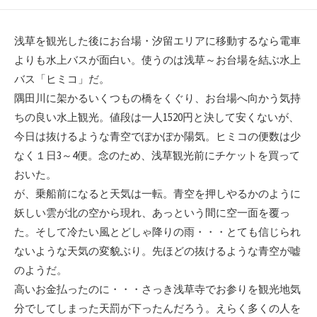
開
日
浅草を観光した後にお台場・汐留エリアに移動するなら電車
よりも水上バスが面白い。使うのは浅草～お台場を結ぶ水上
バス「ヒミコ」だ。
隅田川に架かるいくつもの橋をくぐり、お台場へ向かう気持
ちの良い水上観光。値段は一人1520円と決して安くないが、
今日は抜けるような青空でぽかぽか陽気。ヒミコの便数は少
なく１日3～4便。念のため、浅草観光前にチケットを買って
おいた。
が、乗船前になると天気は一転。青空を押しやるかのように
妖しい雲が北の空から現れ、あっという間に空一面を覆っ
た。そして冷たい風とどしゃ降りの雨・・・とても信じられ
ないような天気の変貌ぶり。先ほどの抜けるような青空が嘘
のようだ。
高いお金払ったのに・・・さっき浅草寺でお参りを観光地気
分でしてしまった天罰が下ったんだろう。えらく多くの人を