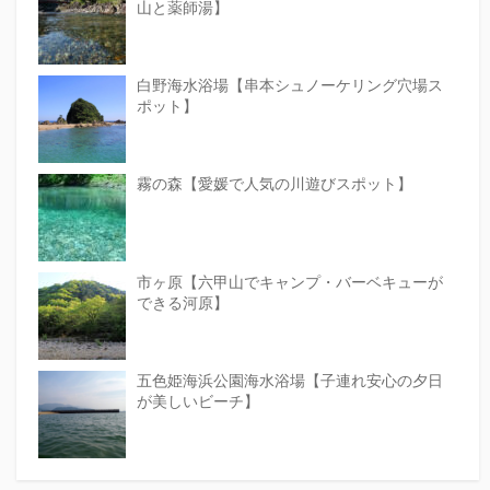
山と薬師湯】
白野海水浴場【串本シュノーケリング穴場ス
ポット】
霧の森【愛媛で人気の川遊びスポット】
市ヶ原【六甲山でキャンプ・バーベキューが
できる河原】
五色姫海浜公園海水浴場【子連れ安心の夕日
が美しいビーチ】