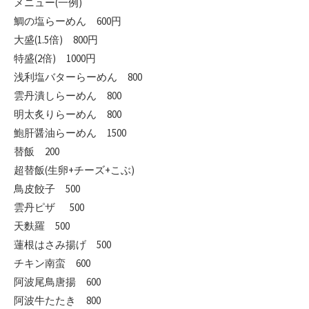
メニュー(一例)
鯛の塩らーめん 600円
大盛(1.5倍) 800円
特盛(2倍) 1000円
浅利塩バターらーめん 800
雲丹潰しらーめん 800
明太炙りらーめん 800
鮑肝醤油らーめん 1500
替飯 200
超替飯(生卵+チーズ+こぶ)
鳥皮餃子 500
雲丹ピザ 500
天麩羅 500
蓮根はさみ揚げ 500
チキン南蛮 600
阿波尾鳥唐揚 600
阿波牛たたき 800