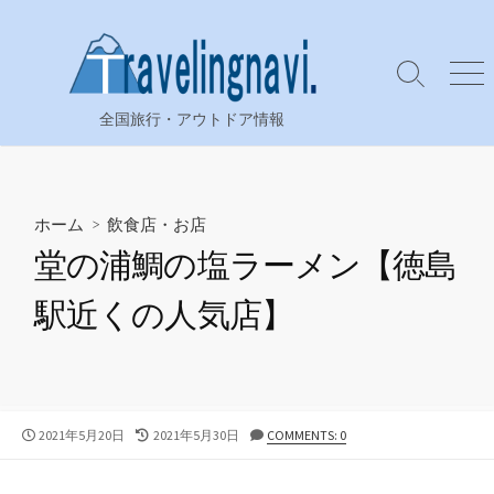
コ
ン
テ
検
メ
ン
索
ニ
全国旅行・アウトドア情報
ツ
切
ュ
り
ー
へ
替
ス
え
キ
ホーム
>
飲食店・お店
ッ
堂の浦鯛の塩ラーメン【徳島
プ
駅近くの人気店】
公
最
2021年5月20日
2021年5月30日
COMMENTS: 0
開
終
日
更