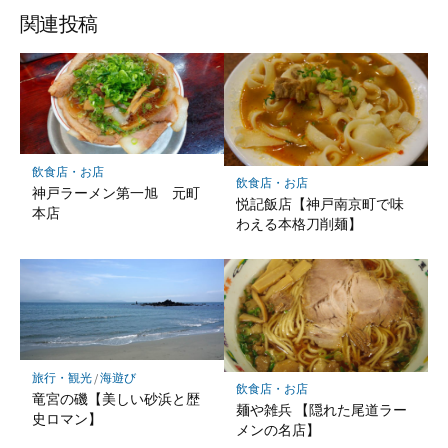
ア
ア
ア
関連投稿
飲食店・お店
飲食店・お店
神戸ラーメン第一旭 元町
悦記飯店【神戸南京町で味
本店
わえる本格刀削麺】
旅行・観光
/
海遊び
飲食店・お店
竜宮の磯【美しい砂浜と歴
麺や雑兵 【隠れた尾道ラー
史ロマン】
メンの名店】