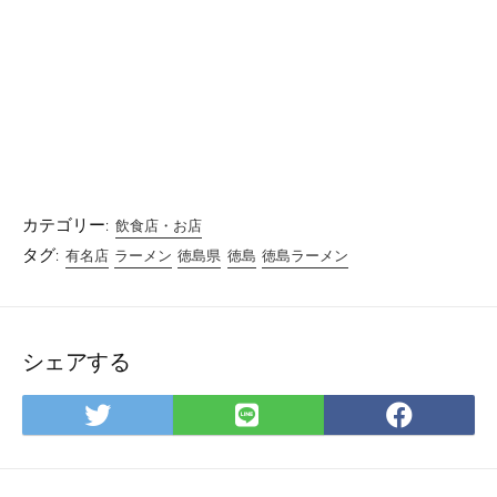
カテゴリー:
飲食店・お店
タグ:
有名店
ラーメン
徳島県
徳島
徳島ラーメン
シェアする
Twitter
LINE
Facebo
で
で
で
シ
シ
シ
ェ
ェ
ェ