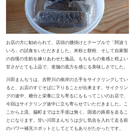
お店の方に勧められて、店頭の腰掛けとテーブルで「阿波う
いろ」の試食をいただきました。米粉と餅粉、そして自家製
の自慢の生餡を練りあわせた逸品。もちもちの食感と程よい
甘さがとても上品で、老舗の底力を感じる美味しさでした。
川田まんぢうは、吉野川の南岸の土手をサイクリングしてい
ると、お店のすぐそばに下りることが出来ます。サイクリン
グの途中、糖分と栄養に立ち寄るにももってこいのお店で、
今回はサイクリング途中に立ち寄らせていただきました。こ
こから上流、脇町までは土手道は無く、国道の路肩を走るこ
とになります。甘い川田まんぢうは少し気合を入れて走る前
のパワー補充スポットとしてとてもありがたかったです。