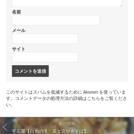
名前
メール
サイト
コ
メ
ン
ト
このサイトはスパムを低減するために Akismet を使っていま
す
す。
コメントデータの処理方法の詳細はこちらをご覧くださ
る
い
。
前の投稿
平石屋【白糸の滝・富士宮やきそば】