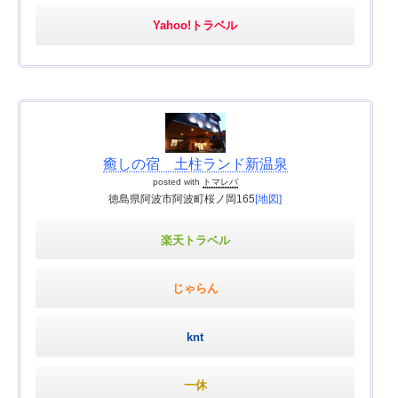
Yahoo!トラベル
癒しの宿 土柱ランド新温泉
posted with
トマレバ
徳島県阿波市阿波町桜ノ岡165
[地図]
楽天トラベル
じゃらん
knt
一休