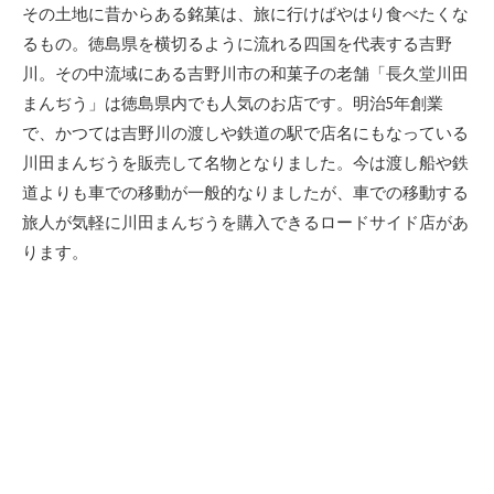
新
その土地に昔からある銘菓は、旅に行けばやはり食べたくな
日
るもの。徳島県を横切るように流れる四国を代表する吉野
川。その中流域にある吉野川市の和菓子の老舗「長久堂川田
まんぢう」は徳島県内でも人気のお店です。明治5年創業
で、かつては吉野川の渡しや鉄道の駅で店名にもなっている
川田まんぢうを販売して名物となりました。今は渡し船や鉄
道よりも車での移動が一般的なりましたが、車での移動する
旅人が気軽に川田まんぢうを購入できるロードサイド店があ
ります。