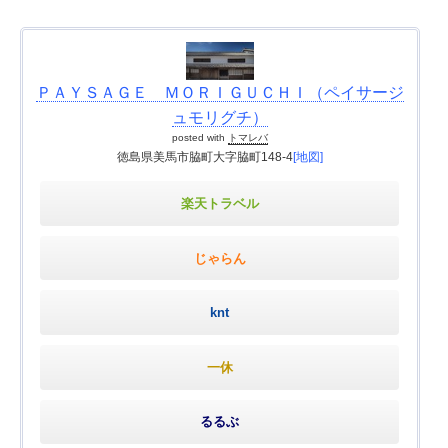
ＰＡＹＳＡＧＥ ＭＯＲＩＧＵＣＨＩ（ペイサージ
ュモリグチ）
posted with
トマレバ
徳島県美馬市脇町大字脇町148-4
[地図]
楽天トラベル
じゃらん
knt
一休
るるぶ