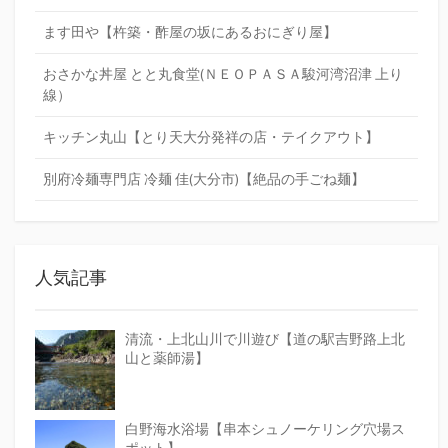
ます田や【杵築・酢屋の坂にあるおにぎり屋】
おさかな丼屋 とと丸食堂(ＮＥＯＰＡＳＡ駿河湾沼津 上り
線）
キッチン丸山【とり天大分発祥の店・テイクアウト】
別府冷麺専門店 冷麺 佳(大分市)【絶品の手ごね麺】
人気記事
清流・上北山川で川遊び【道の駅吉野路上北
山と薬師湯】
白野海水浴場【串本シュノーケリング穴場ス