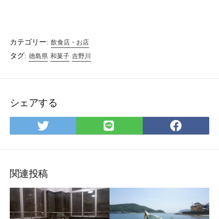
カテゴリー:
飲食店・お店
タグ:
徳島県
和菓子
吉野川
シェアする
Twitter
LINE
Facebo
で
で
で
シ
シ
シ
ェ
ェ
ェ
ア
ア
ア
関連投稿