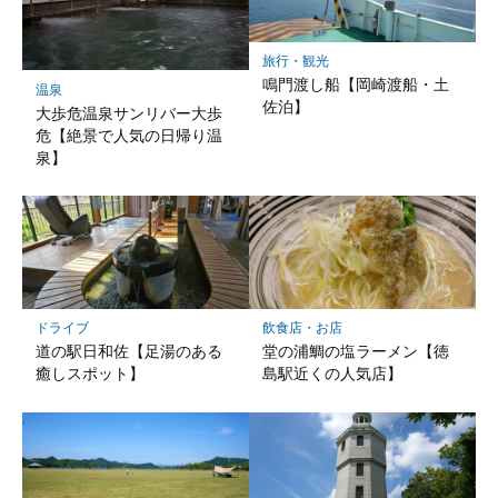
旅行・観光
鳴門渡し船【岡崎渡船・土
温泉
佐泊】
大歩危温泉サンリバー大歩
危【絶景で人気の日帰り温
泉】
ドライブ
飲食店・お店
道の駅日和佐【足湯のある
堂の浦鯛の塩ラーメン【徳
癒しスポット】
島駅近くの人気店】