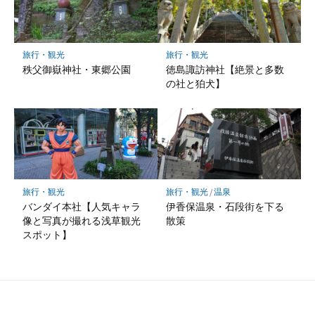
旅行・観光
旅行・観光
秩父御嶽神社・東郷公園
徳島諏訪神社【絶景と多数
の社と狛犬】
旅行・観光
旅行・観光
/
温泉
バンダイ本社【人気キャラ
伊香保温泉・石段街を下る
像と写真が撮れる浅草観光
散策
スポット】