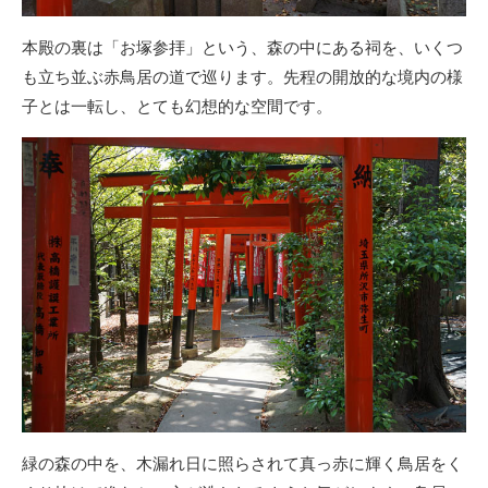
本殿の裏は「お塚参拝」という、森の中にある祠を、いくつ
も立ち並ぶ赤鳥居の道で巡ります。先程の開放的な境内の様
子とは一転し、とても幻想的な空間です。
緑の森の中を、木漏れ日に照らされて真っ赤に輝く鳥居をく