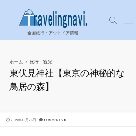
コ
ン
テ
検
メ
ン
索
ニ
全国旅行・アウトドア情報
ツ
切
ュ
り
ー
へ
替
ス
え
キ
ホーム
>
旅行・観光
ッ
東伏見神社【東京の神秘的な
プ
鳥居の森】
公
2019年10月26日
COMMENTS: 0
開
日