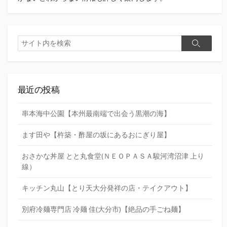
検
検
索
索
最近の投稿
串本海中公園【本州最南端で出会う黒潮の海】
ます田や【杵築・酢屋の坂にあるおにぎり屋】
おさかな丼屋 とと丸食堂(ＮＥＯＰＡＳＡ駿河湾沼津 上り
線）
キッチン丸山【とり天大分発祥の店・テイクアウト】
別府冷麺専門店 冷麺 佳(大分市)【絶品の手ごね麺】