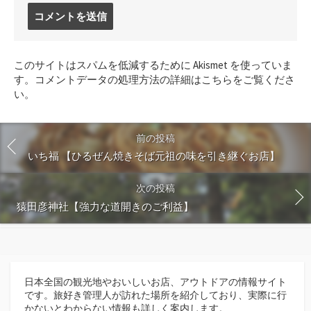
コ
メ
ン
ト
このサイトはスパムを低減するために Akismet を使っていま
す
す。
コメントデータの処理方法の詳細はこちらをご覧くださ
る
い
。
前の投稿
いち福 【ひるぜん焼きそば元祖の味を引き継ぐお店】
次の投稿
猿田彦神社【強力な道開きのご利益】
日本全国の観光地やおいしいお店、アウトドアの情報サイト
です。旅好き管理人が訪れた場所を紹介しており、実際に行
かないとわからない情報も詳しく案内します。