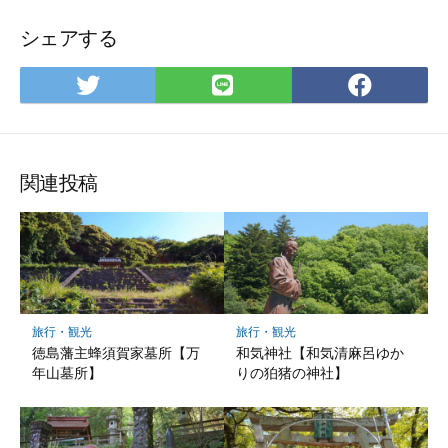
シェアする
Twitter
LINE
Facebo
で
で
で
シ
シ
シ
ェ
ェ
ェ
ア
ア
ア
関連投稿
旅行・観光
旅行・観光
徳島藩主蜂須賀家墓所【万
和気神社【和気清麻呂ゆか
年山墓所】
りの狛猪の神社】