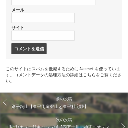
メール
サイト
コ
メ
ン
ト
このサイトはスパムを低減するために Akismet を使っていま
す
す。
コメントデータの処理方法の詳細はこちらをご覧くださ
る
い
。
前の投稿
別子銅山【東平街道登山と東平社宅跡】
次の投稿
川の駅カヌー館キャンプ場【四万十川・梅雨にオスス