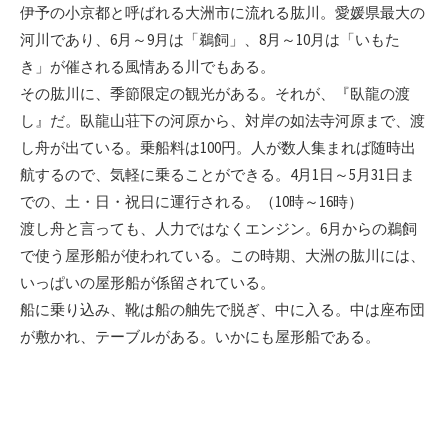
新
伊予の小京都と呼ばれる大洲市に流れる肱川。愛媛県最大の
日
河川であり、6月～9月は「鵜飼」、8月～10月は「いもた
き」が催される風情ある川でもある。
その肱川に、季節限定の観光がある。それが、『臥龍の渡
し』だ。臥龍山荘下の河原から、対岸の如法寺河原まで、渡
し舟が出ている。乗船料は100円。人が数人集まれば随時出
航するので、気軽に乗ることができる。4月1日～5月31日ま
での、土・日・祝日に運行される。（10時～16時）
渡し舟と言っても、人力ではなくエンジン。6月からの鵜飼
で使う屋形船が使われている。この時期、大洲の肱川には、
いっぱいの屋形船が係留されている。
船に乗り込み、靴は船の舳先で脱ぎ、中に入る。中は座布団
が敷かれ、テーブルがある。いかにも屋形船である。