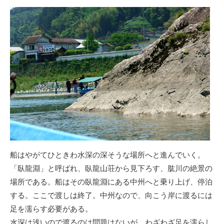
船はやがてひときわ水深の深そうな場所へと進んでいく。
「臥龍淵」と呼ばれ、臥龍山荘から見下ろす、肱川の絶景の
場所である。船はその臥龍淵にある中州へと乗り上げ、停泊
する。ここで渡しは終了。中州なので、向こう岸に渡るには
足を濡らす必要がある。
水深は浅いので渡るのは問題はないが、わざわざ足を濡らし