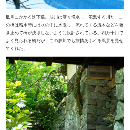
肱川にかかる沈下橋。肱川は度々増水し、氾濫する川だ。こ
の橋は増水時には水の中に水没し、流れてくる流木などを堰
き止めて橋が決壊しないように設計されている。四万十川で
よく見られる橋だが、この肱川でも旅情あふれる風景を見せ
てくれた。