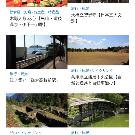
旅行・観光
飲食店・お店
/
お土産・特産品
天橋立智恩寺【日本三大文
木彫人形 花心 【松山・道後
殊】
温泉・伊予一刀彫】
旅行・観光
/
サイクリング
旅行・観光
兵庫県立播磨中央公園【自
江ノ電と「鎌倉高校前駅」
然と遊具と自転車遊び】
登山・トレッキング
旅行・観光