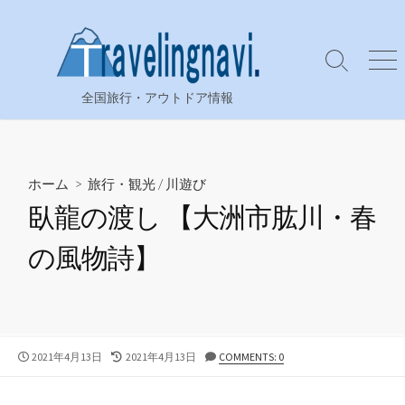
コ
ン
テ
検
メ
ン
索
ニ
全国旅行・アウトドア情報
ツ
切
ュ
り
ー
へ
替
ス
え
キ
ホーム
>
旅行・観光
/
川遊び
ッ
臥龍の渡し 【大洲市肱川・春
プ
の風物詩】
公
最
2021年4月13日
2021年4月13日
COMMENTS: 0
開
終
日
更