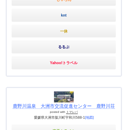
knt
一休
るるぶ
Yahoo!トラベル
鹿野川温泉 大洲市交流促進センター 鹿野川荘
posted with
トマレバ
愛媛県大洲市肱川町宇和川588-1
[地図]