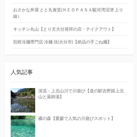
おさかな丼屋 とと丸食堂(ＮＥＯＰＡＳＡ駿河湾沼津 上り
線）
キッチン丸山【とり天大分発祥の店・テイクアウト】
別府冷麺専門店 冷麺 佳(大分市)【絶品の手ごね麺】
人気記事
清流・上北山川で川遊び【道の駅吉野路上北
山と薬師湯】
霧の森【愛媛で人気の川遊びスポット】