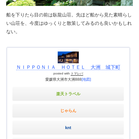
船を下りたら目の前は臥龍山荘。先ほど船から見た素晴らし
い山荘を、今度はゆっくりと散策してみるのも良いかもしれ
ない。
ＮＩＰＰＯＮＩＡ ＨＯＴＥＬ 大洲 城下町
posted with
トマレバ
愛媛県大洲市大洲888
[地図]
楽天トラベル
じゃらん
knt