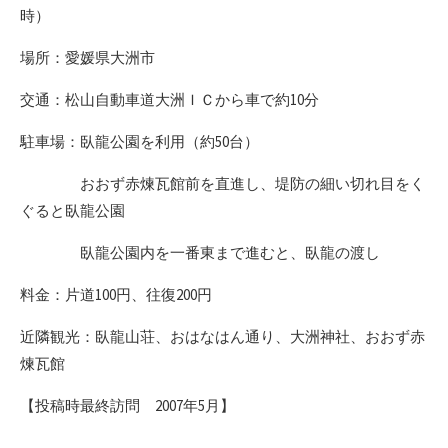
時）
場所：愛媛県大洲市
交通：松山自動車道大洲ＩＣから車で約10分
駐車場：臥龍公園を利用（約50台）
おおず赤煉瓦館前を直進し、堤防の細い切れ目をく
ぐると臥龍公園
臥龍公園内を一番東まで進むと、臥龍の渡し
料金：片道100円、往復200円
近隣観光：臥龍山荘、おはなはん通り、大洲神社、おおず赤
煉瓦館
【投稿時最終訪問 2007年5月】