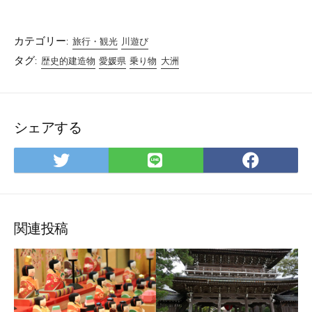
カテゴリー:
旅行・観光
川遊び
タグ:
歴史的建造物
愛媛県
乗り物
大洲
シェアする
Twitter
LINE
Facebo
で
で
で
シ
シ
シ
ェ
ェ
ェ
ア
ア
ア
関連投稿