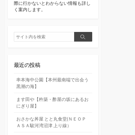
際に行かないとわからない情報も詳し
く案内します。
検
検
索
索
最近の投稿
串本海中公園【本州最南端で出会う
黒潮の海】
ます田や【杵築・酢屋の坂にあるお
にぎり屋】
おさかな丼屋 とと丸食堂(ＮＥＯＰ
ＡＳＡ駿河湾沼津 上り線）