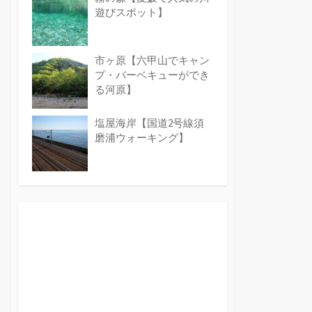
遊びスポット】
市ヶ原【六甲山でキャン
プ・バーベキューができ
る河原】
塩屋海岸【国道2号線須
磨浦ウォーキング】