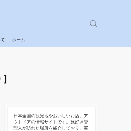
検
索
切
いて
ホーム
り
替
え
り】
日本全国の観光地やおいしいお店、ア
ウトドアの情報サイトです。旅好き管
理人が訪れた場所を紹介しており、実