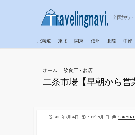
コ
ン
全国旅行・
テ
ン
ツ
北海道
東北
関東
信州
北陸
中部
へ
ス
キ
ッ
ホーム
>
飲食店・お店
プ
二条市場【早朝から営
公
最
2019年3月26日
2019年9月9日
COMMENTS
開
終
日
更
新