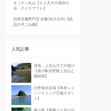
キッチン丸山【とり天大分発祥の
店・テイクアウト】
別府冷麺専門店 冷麺 佳(大分市)【絶
品の手ごね麺】
人気記事
清流・上北山川で川遊び
【道の駅吉野路上北山と
薬師湯】
白野海水浴場【串本シュ
ノーケリング穴場スポッ
ト】
霧の森【愛媛で人気の川