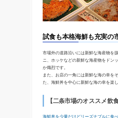
試食も本格海鮮も充実の
市場外の道路沿いには新鮮な海産物を
ニ、ホッケなどの新鮮な海産物をドン
か熾烈です。
また、お店の一角には新鮮な海の幸を
た、海鮮丼を中心に新鮮な海の幸を楽
【二条市場のオススメ飲
海鮮丼を少量だけどリーズナブルに食