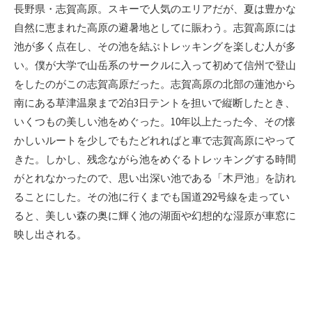
新
長野県・志賀高原。スキーで人気のエリアだが、夏は豊かな
日
自然に恵まれた高原の避暑地としてに賑わう。志賀高原には
池が多く点在し、その池を結ぶトレッキングを楽しむ人が多
い。僕が大学で山岳系のサークルに入って初めて信州で登山
をしたのがこの志賀高原だった。志賀高原の北部の蓮池から
南にある草津温泉まで2泊3日テントを担いで縦断したとき、
いくつもの美しい池をめぐった。10年以上たった今、その懐
かしいルートを少しでもたどれればと車で志賀高原にやって
きた。しかし、残念ながら池をめぐるトレッキングする時間
がとれなかったので、思い出深い池である「木戸池」を訪れ
ることにした。その池に行くまでも国道292号線を走ってい
ると、美しい森の奥に輝く池の湖面や幻想的な湿原が車窓に
映し出される。