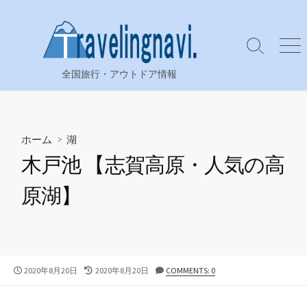
コ
ン
テ
検
メ
ン
索
ニ
全国旅行・アウトドア情報
ツ
切
ュ
り
ー
へ
替
ス
え
キ
ホーム
>
湖
ッ
木戸池 【志賀高原・人気の高
プ
原湖】
公
最
2020年8月20日
2020年8月20日
COMMENTS: 0
開
終
日
更