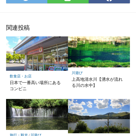
で
で
で
シ
シ
シ
ェ
ェ
ェ
ア
ア
ア
関連投稿
川遊び
飲食店・お店
上高地清水川【湧水が流れ
日本で一番高い場所にある
る川の水中】
コンビニ
旅行・観光
/
川遊び