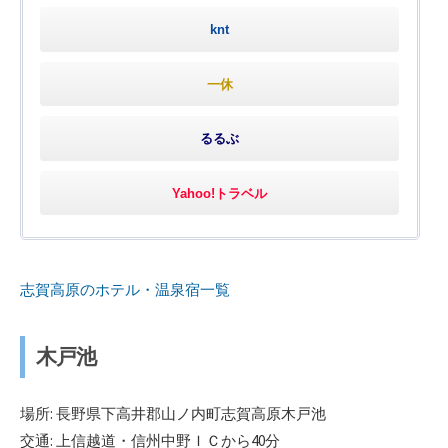
knt
一休
るるぶ
Yahoo!トラベル
志賀高原のホテル・温泉宿一覧
木戸池
場所: 長野県下高井郡山ノ内町志賀高原木戸池
交通: 上信越道・信州中野ＩＣから40分