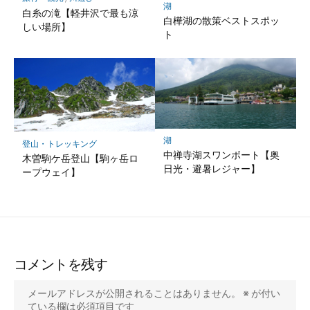
湖
白糸の滝【軽井沢で最も涼
白樺湖の散策ベストスポッ
しい場所】
ト
湖
登山・トレッキング
中禅寺湖スワンボート【奥
木曽駒ケ岳登山【駒ヶ岳ロ
日光・避暑レジャー】
ープウェイ】
コメントを残す
メールアドレスが公開されることはありません。
※
が付い
ている欄は必須項目です