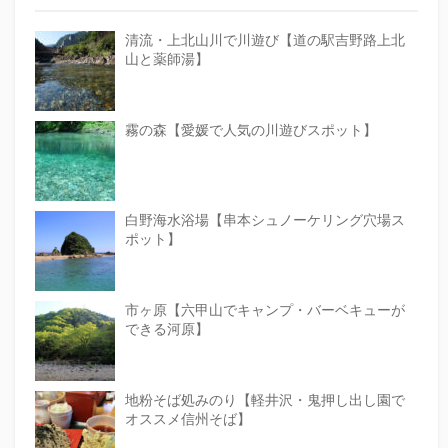
清流・上北山川で川遊び【道の駅吉野路上北
山と薬師湯】
霧の森【愛媛で人気の川遊びスポット】
白野海水浴場【串本シュノーケリング穴場ス
ポット】
市ヶ原【六甲山でキャンプ・バーベキューが
できる河原】
地粉そば処みのり【軽井沢・鬼押し出し園で
オススメ信州そば】