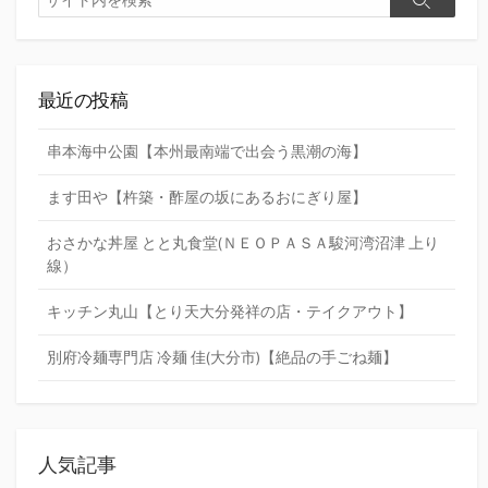
検
索
索
最近の投稿
串本海中公園【本州最南端で出会う黒潮の海】
ます田や【杵築・酢屋の坂にあるおにぎり屋】
おさかな丼屋 とと丸食堂(ＮＥＯＰＡＳＡ駿河湾沼津 上り
線）
キッチン丸山【とり天大分発祥の店・テイクアウト】
別府冷麺専門店 冷麺 佳(大分市)【絶品の手ごね麺】
人気記事