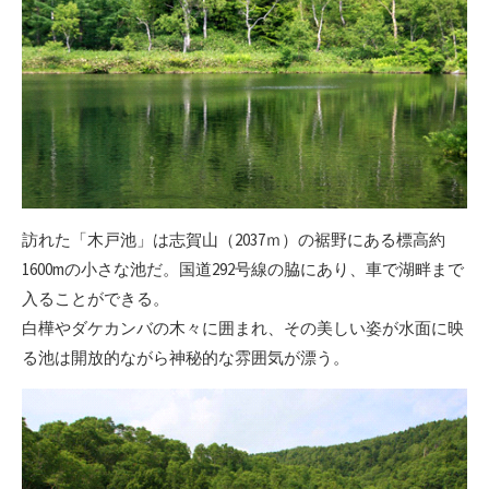
訪れた「木戸池」は志賀山（2037ｍ）の裾野にある標高約
1600mの小さな池だ。国道292号線の脇にあり、車で湖畔まで
入ることができる。
白樺やダケカンバの木々に囲まれ、その美しい姿が水面に映
る池は開放的ながら神秘的な雰囲気が漂う。