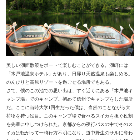
美しい湖面散策をボートで楽しむことができる。湖畔には
「木戸池温泉ホテル」があり、日帰り天然温泉も楽しめる。
のんびりと高原リゾートを過ごせる場所でもある。
さて、僕のこの池での思い出は、すぐ近くにある「木戸池キ
ャンプ場」でのキャンプ。初めて信州でキャンプをした場所
だ。ここに当時大学1回生だった僕は、当然のことながら大
荷物を持つ役目。このキャンプ場で食べるスイカを担ぐ役割
を先輩に申しつけられた。京都からの夜行バスの中でそのス
イカは転がって一時行方不明になり、道中野生のサルに奪わ