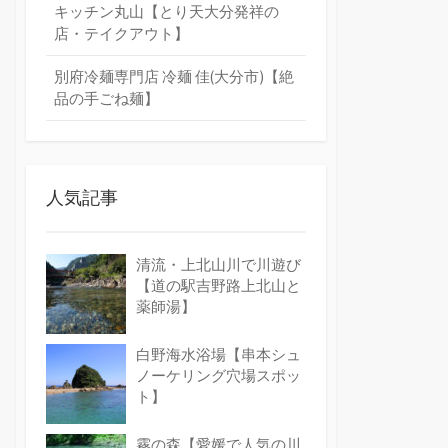
キッチン丸山【とり天大分発祥の
店・テイクアウト】
別府冷麺専門店 冷麺 佳(大分市)【絶
品の手ごね麺】
人気記事
清流・上北山川で川遊び
【道の駅吉野路上北山と
薬師湯】
白野海水浴場【串本シュ
ノーケリング穴場スポッ
ト】
霧の森【愛媛で人気の川