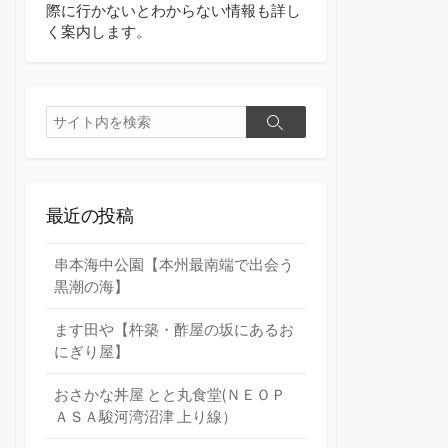
際に行かないとわからない情報も詳し
く案内します。
検
検
索
索
最近の投稿
串本海中公園【本州最南端で出会う
黒潮の海】
ます田や【杵築・酢屋の坂にあるお
にぎり屋】
おさかな丼屋 とと丸食堂(ＮＥＯＰ
ＡＳＡ駿河湾沼津 上り線）