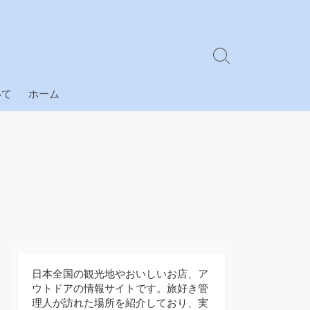
検
索
切
いて
ホーム
り
替
え
日本全国の観光地やおいしいお店、ア
ウトドアの情報サイトです。旅好き管
理人が訪れた場所を紹介しており、実