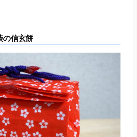
装の信玄餅