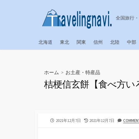
コ
ン
全国旅行・
テ
ン
ツ
北海道
東北
関東
信州
北陸
中部
へ
ス
キ
ッ
ホーム
>
お土産・特産品
プ
桔梗信玄餅【食べ方い
公
最
2021年12月7日
2021年12月7日
COMMENT
開
終
日
更
新