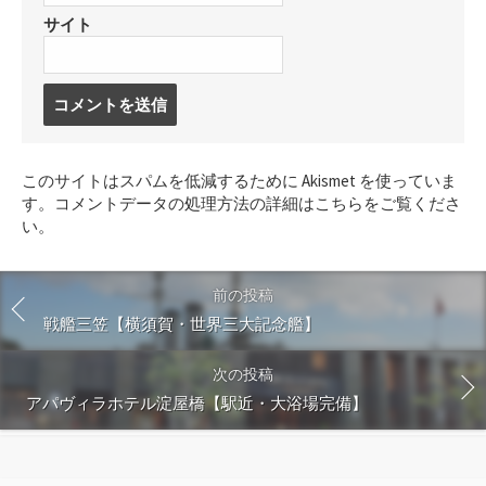
サイト
コ
メ
ン
ト
このサイトはスパムを低減するために Akismet を使っていま
す
す。
コメントデータの処理方法の詳細はこちらをご覧くださ
る
い
。
前の投稿
戦艦三笠【横須賀・世界三大記念艦】
次の投稿
アパヴィラホテル淀屋橋【駅近・大浴場完備】