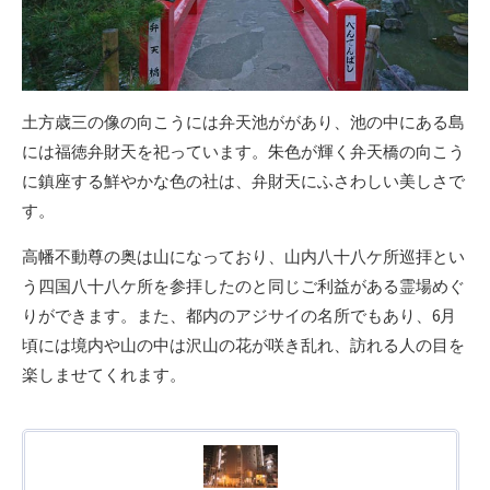
土方歳三の像の向こうには弁天池ががあり、池の中にある島
には福徳弁財天を祀っています。朱色が輝く弁天橋の向こう
に鎮座する鮮やかな色の社は、弁財天にふさわしい美しさで
す。
高幡不動尊の奥は山になっており、山内八十八ケ所巡拝とい
う四国八十八ケ所を参拝したのと同じご利益がある霊場めぐ
りができます。また、都内のアジサイの名所でもあり、6月
頃には境内や山の中は沢山の花が咲き乱れ、訪れる人の目を
楽しませてくれます。