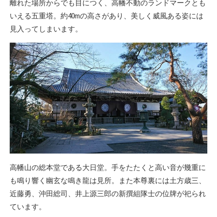
離れた場所からでも目につく、高幡不動のランドマークとも
いえる五重塔。約40mの高さがあり、美しく威風ある姿には
見入ってしまいます。
高幡山の総本堂である大日堂。手をたたくと高い音が幾重に
も鳴り響く幽玄な鳴き龍は見所。また本尊裏には土方歳三、
近藤勇、沖田総司、井上源三郎の新撰組隊士の位牌が祀られ
ています。