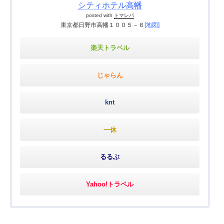
シティホテル高幡
posted with
トマレバ
東京都日野市高幡１００５－６
[地図]
楽天トラベル
じゃらん
knt
一休
るるぶ
Yahoo!トラベル