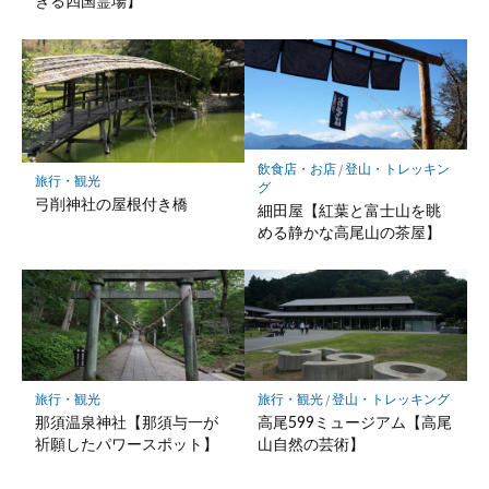
きる四国霊場】
飲食店・お店
/
登山・トレッキン
旅行・観光
グ
弓削神社の屋根付き橋
細田屋【紅葉と富士山を眺
める静かな高尾山の茶屋】
旅行・観光
旅行・観光
/
登山・トレッキング
那須温泉神社【那須与一が
高尾599ミュージアム【高尾
祈願したパワースポット】
山自然の芸術】