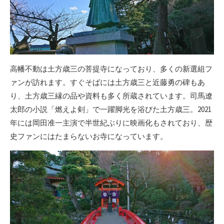
高幡不動は土方歳三の菩提寺になっており、多くの新選組フ
ァンが訪れます。すぐそばには土方歳三と近藤勇の碑もあ
り、土方歳三縁の品や資料も多く所蔵されています。司馬遼
太郎の小説「燃えよ剣」で一躍脚光を浴びた土方歳三。2021
年には岡田准一主演で半世紀ぶりに映画化もされており、歴
史ファンにはたまらないお寺になっています。