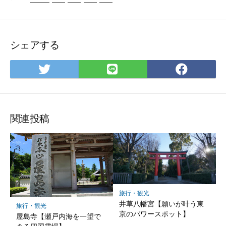
シェアする
Twitter
LINE
Facebo
で
で
で
シ
シ
シ
ェ
ェ
ェ
ア
ア
ア
関連投稿
旅行・観光
井草八幡宮【願いが叶う東
旅行・観光
京のパワースポット】
屋島寺【瀬戸内海を一望で