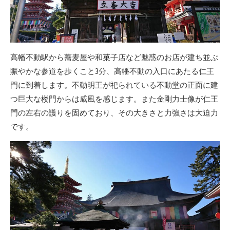
高幡不動駅から蕎麦屋や和菓子店など魅惑のお店が建ち並ぶ
賑やかな参道を歩くこと3分、高幡不動の入口にあたる仁王
門に到着します。不動明王が祀られている不動堂の正面に建
つ巨大な楼門からは威風を感じます。また金剛力士像が仁王
門の左右の護りを固めており、その大きさと力強さは大迫力
です。