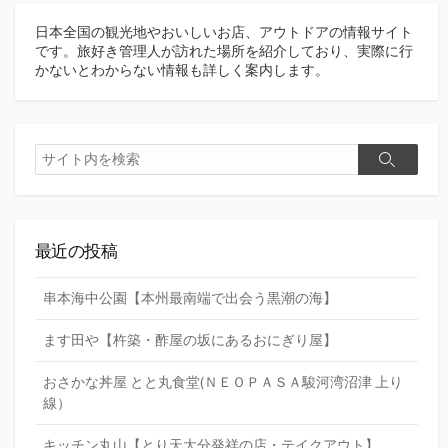
日本全国の観光地やおいしいお店、アウトドアの情報サイト
です。旅好き管理人が訪れた場所を紹介しており、実際に行
かないとわからない情報も詳しく案内します。
検
検
索
索
最近の投稿
串本海中公園【本州最南端で出会う黒潮の海】
ます田や【杵築・酢屋の坂にあるおにぎり屋】
おさかな丼屋 とと丸食堂(ＮＥＯＰＡＳＡ駿河湾沼津 上り
線）
キッチン丸山【とり天大分発祥の店・テイクアウト】