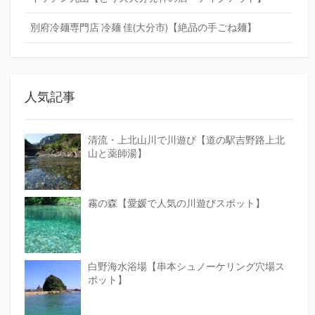
別府冷麺専門店 冷麺 佳(大分市)【絶品の手ごね麺】
人気記事
清流・上北山川で川遊び【道の駅吉野路上北
山と薬師湯】
霧の森【愛媛で人気の川遊びスポット】
白野海水浴場【串本シュノーケリング穴場ス
ポット】