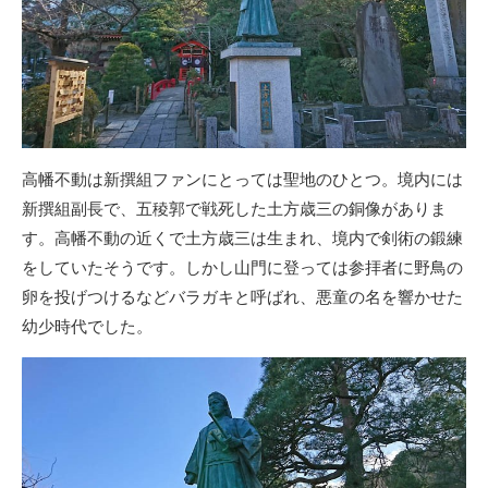
高幡不動は新撰組ファンにとっては聖地のひとつ。境内には
新撰組副長で、五稜郭で戦死した土方歳三の銅像がありま
す。高幡不動の近くで土方歳三は生まれ、境内で剣術の鍛練
をしていたそうです。しかし山門に登っては参拝者に野鳥の
卵を投げつけるなどバラガキと呼ばれ、悪童の名を響かせた
幼少時代でした。