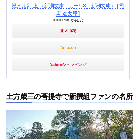
燃えよ剣 上 （新潮文庫 しー9-8 新潮文庫） [ 司
馬 遼太郎 ]
posted with
カエレバ
楽天市場
Amazon
Yahooショッピング
土方歳三の菩提寺で新撰組ファンの名所