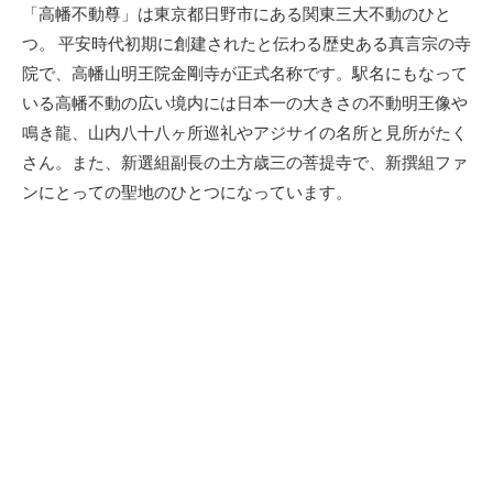
新
「高幡不動尊」は東京都日野市にある関東三大不動のひと
日
つ。 平安時代初期に創建されたと伝わる歴史ある真言宗の寺
院で、高幡山明王院金剛寺が正式名称です。駅名にもなって
いる高幡不動の広い境内には日本一の大きさの不動明王像や
鳴き龍、山内八十八ヶ所巡礼やアジサイの名所と見所がたく
さん。また、新選組副長の土方歳三の菩提寺で、新撰組ファ
ンにとっての聖地のひとつになっています。