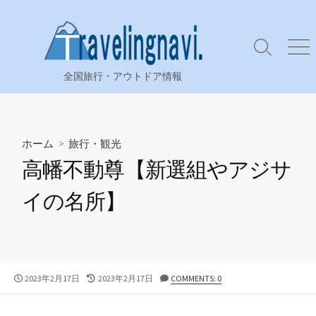
コ
ン
テ
検
メ
ン
索
ニ
全国旅行・アウトドア情報
ツ
切
ュ
り
ー
へ
替
ス
え
キ
ホーム
>
旅行・観光
ッ
高幡不動尊【新選組やアジサ
プ
イの名所】
公
最
2023年2月17日
2023年2月17日
COMMENTS: 0
開
終
日
更