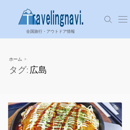
コ
ン
テ
検
メ
ン
索
ニ
全国旅行・アウトドア情報
ツ
切
ュ
り
ー
へ
替
ス
え
キ
ホーム
>
ッ
タグ:
広島
プ