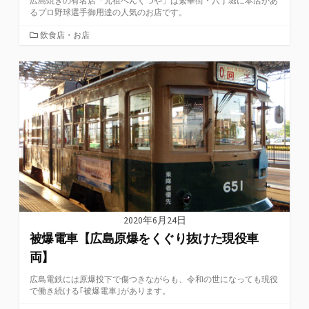
広島焼きの有名店「元祖へんくつや」は繁華街・八丁堀に本店があ
るプロ野球選手御用達の人気のお店です。
カ
飲食店・お店
テ
ゴ
リ
ー
2020年6月24日
被爆電車【広島原爆をくぐり抜けた現役車
両】
広島電鉄には原爆投下で傷つきながらも、令和の世になっても現役
で働き続ける｢被爆電車｣があります。