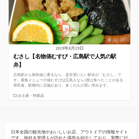
2019年8月19日
むさし【名物俵むすび・広島駅で人気の駅
弁】
広島駅から新幹線に乗るなら、是非買いたい駅弁が「むさし」で
す。看板メニューの俵むすびは広島人なら1度は食べたことがある
県民食。駅構内に店舗があり、多くの人が買い求めます。
カ
お土産・特産品
テ
ゴ
リ
ー
日本全国の観光地やおいしいお店、アウトドアの情報サイト
です。旅好き管理人が訪れた場所を紹介しており、実際に行