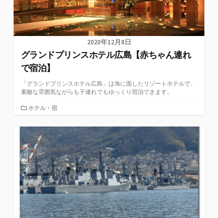
2020年12月8日
グランドプリンスホテル広島【赤ちゃん連れ
で宿泊】
「グランドプリンスホテル広島」は海に面したリゾートホテルで、
素敵な雰囲気ながらも子連れでもゆっくり宿泊できます。
カ
ホテル・宿
テ
ゴ
リ
ー