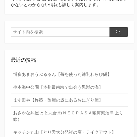
かないとわからない情報も詳しく案内します。
検
検
索
索
最近の投稿
博多あまおうぷるるん【苺を使った練乳わらび餅】
串本海中公園【本州最南端で出会う黒潮の海】
ます田や【杵築・酢屋の坂にあるおにぎり屋】
おさかな丼屋 とと丸食堂(ＮＥＯＰＡＳＡ駿河湾沼津 上り
線）
キッチン丸山【とり天大分発祥の店・テイクアウト】