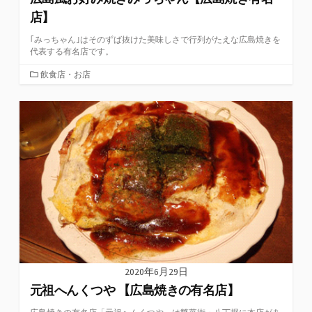
店】
｢みっちゃん｣はそのずば抜けた美味しさで行列がたえな広島焼きを
代表する有名店です。
カ
飲食店・お店
テ
ゴ
リ
ー
2020年6月29日
元祖へんくつや 【広島焼きの有名店】