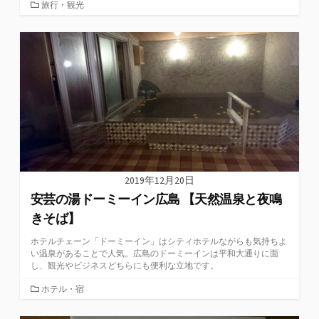
カ
旅行・観光
テ
ゴ
リ
ー
2019年12月20日
安芸の湯ドーミーイン広島 【天然温泉と夜鳴
きそば】
ホテルチェーン「ドーミーイン」はシティホテルながらも気持ちよ
い温泉があることで人気。広島のドーミーインは平和大通りに面
し、観光やビジネスどちらにも便利な立地です。
カ
ホテル・宿
テ
ゴ