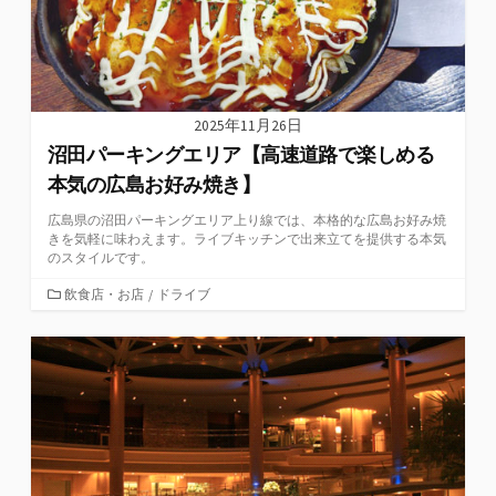
2025年11月26日
沼田パーキングエリア【高速道路で楽しめる
本気の広島お好み焼き】
広島県の沼田パーキングエリア上り線では、本格的な広島お好み焼
きを気軽に味わえます。ライブキッチンで出来立てを提供する本気
のスタイルです。
カ
飲食店・お店
/
ドライブ
テ
ゴ
リ
ー