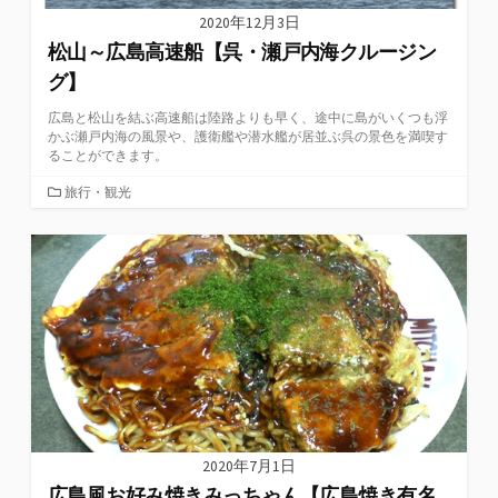
2020年12月3日
松山～広島高速船【呉・瀬戸内海クルージン
グ】
広島と松山を結ぶ高速船は陸路よりも早く、途中に島がいくつも浮
かぶ瀬戸内海の風景や、護衛艦や潜水艦が居並ぶ呉の景色を満喫す
ることができます。
カ
旅行・観光
テ
ゴ
リ
ー
2020年7月1日
広島風お好み焼きみっちゃん【広島焼き有名