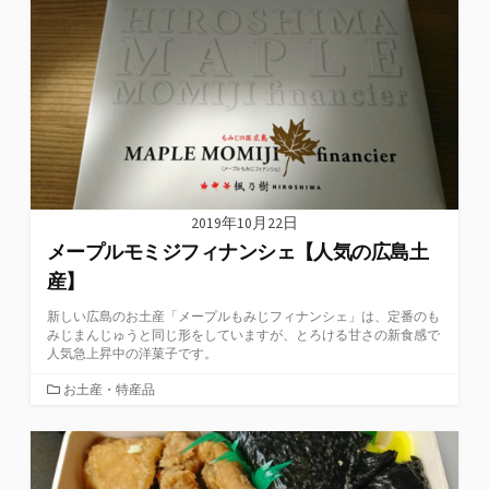
リ
ー
2019年10月22日
メープルモミジフィナンシェ【人気の広島土
産】
新しい広島のお土産「メープルもみじフィナンシェ」は、定番のも
みじまんじゅうと同じ形をしていますが、とろける甘さの新食感で
人気急上昇中の洋菓子です。
カ
お土産・特産品
テ
ゴ
リ
ー