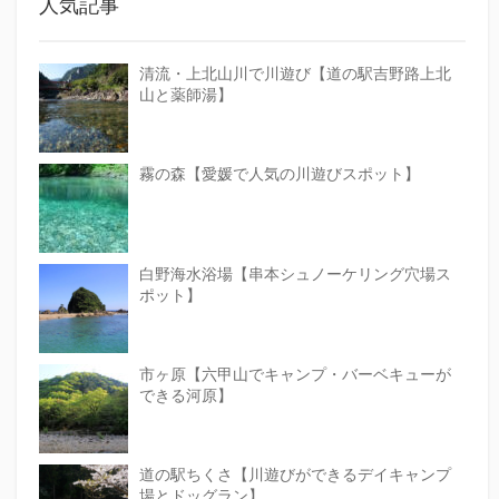
人気記事
清流・上北山川で川遊び【道の駅吉野路上北
山と薬師湯】
霧の森【愛媛で人気の川遊びスポット】
白野海水浴場【串本シュノーケリング穴場ス
ポット】
市ヶ原【六甲山でキャンプ・バーベキューが
できる河原】
道の駅ちくさ【川遊びができるデイキャンプ
場とドッグラン】