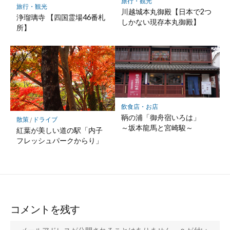
旅行・観光
旅行・観光
川越城本丸御殿【日本で2つ
浄瑠璃寺 【四国霊場46番札
しかない現存本丸御殿】
所】
飲食店・お店
鞆の浦「御舟宿いろは」
散策
/
ドライブ
～坂本龍馬と宮崎駿～
紅葉が美しい道の駅「内子
フレッシュパークからり」
コメントを残す