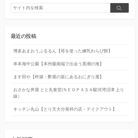
検
検
索
索
最近の投稿
博多あまおうぷるるん【苺を使った練乳わらび餅】
串本海中公園【本州最南端で出会う黒潮の海】
ます田や【杵築・酢屋の坂にあるおにぎり屋】
おさかな丼屋 とと丸食堂(ＮＥＯＰＡＳＡ駿河湾沼津 上り
線）
キッチン丸山【とり天大分発祥の店・テイクアウト】