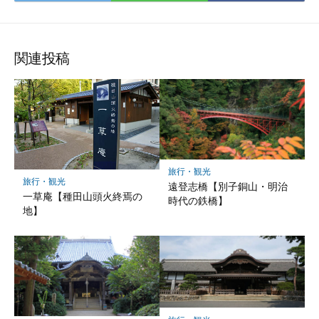
で
で
で
シ
シ
シ
ェ
ェ
ェ
ア
ア
ア
関連投稿
旅行・観光
旅行・観光
遠登志橋【別子銅山・明治
一草庵【種田山頭火終焉の
時代の鉄橋】
地】