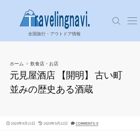
コ
ン
テ
検
メ
ン
索
ニ
全国旅行・アウトドア情報
ツ
切
ュ
り
ー
へ
替
ス
え
キ
ホーム
>
飲食店・お店
ッ
元見屋酒店 【開明】 古い町
プ
並みの歴史ある酒蔵
公
最
2020年9月21日
2020年9月22日
COMMENTS: 0
開
終
日
更