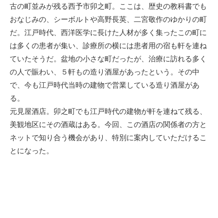
新
古の町並みが残る西予市卯之町。ここは、歴史の教科書でも
日
おなじみの、シーボルトや高野長英、二宮敬作のゆかりの町
だ。江戸時代、西洋医学に長けた人材が多く集ったこの町に
は多くの患者が集い、診療所の横には患者用の宿も軒を連ね
ていたそうだ。盆地の小さな町だったが、治療に訪れる多く
の人で賑わい、５軒もの造り酒屋があったという。その中
で、今も江戸時代当時の建物で営業している造り酒屋があ
る。
元見屋酒店。卯之町でも江戸時代の建物が軒を連ねて残る、
美観地区にその酒蔵はある。今回、この酒店の関係者の方と
ネットで知り合う機会があり、特別に案内していただけるこ
とになった。