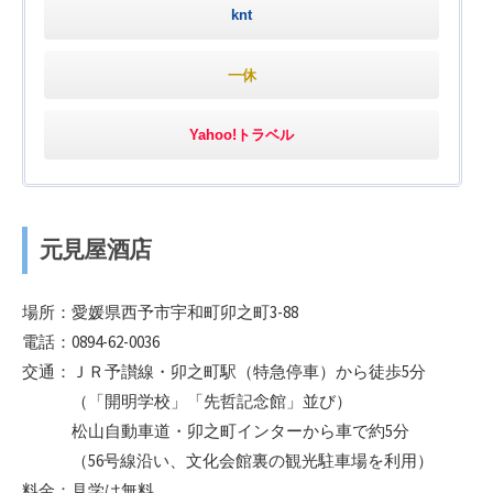
knt
一休
Yahoo!トラベル
元見屋酒店
場所：愛媛県西予市宇和町卯之町3-88
電話：0894-62-0036
交通：ＪＲ予讃線・卯之町駅（特急停車）から徒歩5分
（「開明学校」「先哲記念館」並び）
松山自動車道・卯之町インターから車で約5分
（56号線沿い、文化会館裏の観光駐車場を利用）
料金：見学は無料