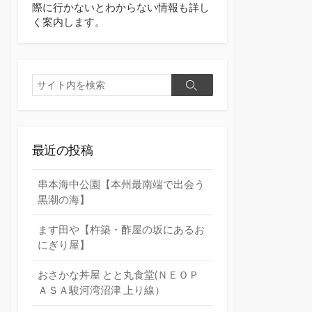
際に行かないとわからない情報も詳し
く案内します。
検
検
索
索
最近の投稿
串本海中公園【本州最南端で出会う
黒潮の海】
ます田や【杵築・酢屋の坂にあるお
にぎり屋】
おさかな丼屋 とと丸食堂(ＮＥＯＰ
ＡＳＡ駿河湾沼津 上り線）