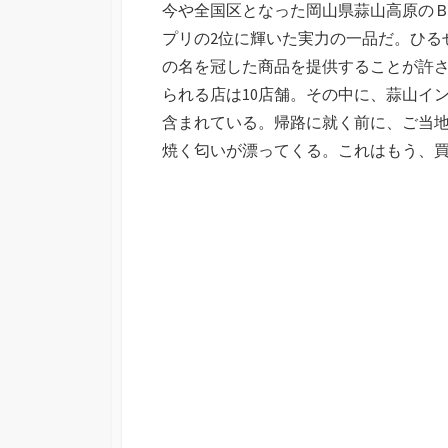
今や全国区となった岡山県蒜山高原のＢ級
日
プリの2位に輝いた実力の一品だ。ひる
の名を冠した商品を提供することが許され
られる店は10店舗。その中に、蒜山イ
含まれている。帰路に就く前に、ご当
焼く匂いが漂ってくる。これはもう、