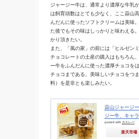
ジャージー牛は、通常より濃厚な牛乳
は飼育頭数はとても少なく、ここ蒜山
んだんに使ったソフトクリームは美味
た後でもその味はしっかりと味わえる
かり頂きたい。
また、「風の家」の前には「ヒルゼン
チョコレートの土産の購入はもちろん
ー牛をふんだんに使った濃厚チョコをは
チョコまである。美味しいチョコをつ
料）を是非とも楽しみたい。
蒜山ジャージ
ジー牛、キャ
posted with
カエレバ
楽天市場