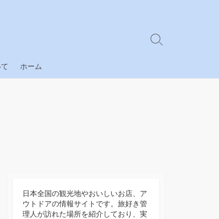
検
索
切
いて
ホーム
り
替
え
日本全国の観光地やおいしいお店、ア
ウトドアの情報サイトです。旅好き管
理人が訪れた場所を紹介しており、実