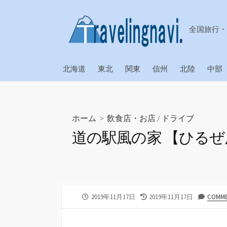
コ
ン
全国旅行・
テ
ン
ツ
北海道
東北
関東
信州
北陸
中部
へ
ス
キ
ッ
ホーム
>
飲食店・お店
/
ドライブ
プ
道の駅風の家 【ひる
公
最
2019年11月17日
2019年11月17日
COMME
開
終
日
更
新