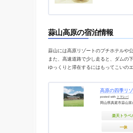
蒜山高原の宿泊情報
蒜山には高原リゾートのプチホテルや
また、高速道路で少し走ると、ダムの
ゆっくりと滞在するにはもってこいの
高原の四季リ
posted with
トマレバ
岡山県真庭市蒜山富山根
楽天トラベ
一休