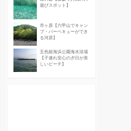
遊びスポット】
市ヶ原【六甲山でキャン
プ・バーベキューができ
る河原】
五色姫海浜公園海水浴場
【子連れ安心の夕日が美
しいビーチ】