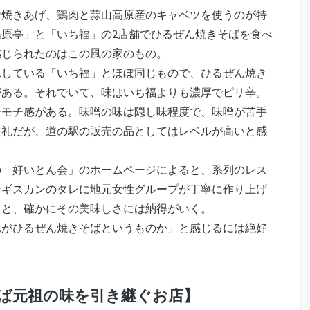
で焼きあげ、鶏肉と蒜山高原産のキャベツを使うのが特
原亭」と「いち福」の2店舗でひるぜん焼きそばを食べ
感じられたのはこの風の家のもの。
承している「いち福」とほぼ同じもので、ひるぜん焼き
がある。それでいて、味はいち福よりも濃厚でピリ辛。
チモチ感がある。味噌の味は隠し味程度で、味噌が苦手
失礼だが、道の駅の販売の品としてはレベルが高いと感
の「好いとん会」のホームページによると、系列のレス
ンギスカンのタレに地元女性グループが丁寧に作り上げ
くと、確かにその美味しさには納得がいく。
れがひるぜん焼きそばというものか」と感じるには絶好