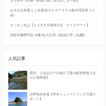
ます田や【杵築・酢屋の坂にあるおにぎり屋】
おさかな丼屋 とと丸食堂(ＮＥＯＰＡＳＡ駿河湾沼津 上り
線）
キッチン丸山【とり天大分発祥の店・テイクアウト】
別府冷麺専門店 冷麺 佳(大分市)【絶品の手ごね麺】
人気記事
清流・上北山川で川遊び【道の駅吉野路上北
山と薬師湯】
白野海水浴場【串本シュノーケリング穴場ス
ポット】