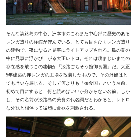
そんな淡路島の中心、洲本市のこれまた中心部に歴史のある
レンガ造りの洋館が佇んでいる。とても目をひくレンガ造り
の建物で、夜になると見事にライトアップされる。島の闇の
中に見事に浮かび上がる大正レトロ。それは凄まじいまでの
存在感を放つこの建物が「淡路ごちそう館御食国」だ。大正
5年建築の赤レンガの工場を改装したもので、その外観はと
ても歴史を感じる。そして何よりも「御食国」という名前。
初めて目にすると、何と読めばいいか分からない名前。しか
し、その名前が淡路島の美食の代名詞だとわかると、レトロ
な外観と相伴って猛烈に食欲を刺激される。