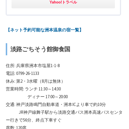
Yahoo!トラベル
【ネット予約可能な洲本温泉の宿一覧】
淡路ごちそう館御食国
住所: 兵庫県洲本市塩屋1-1-8
電話: 0799-26-1133
休み: 第2・3水曜（8月は無休）
営業時間: ランチ 11:30～14:30
ディナー 17:00～20:00
交通: 神戸淡路鳴門自動車道・洲本ICより車で約10分
JR神戸線舞子駅から淡路交通バス洲本高速バスセンタ
ー行きで56分、終点下車すぐ
席数: 120席