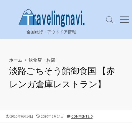
コ
ン
テ
検
メ
ン
索
ニ
全国旅行・アウトドア情報
ツ
切
ュ
り
ー
へ
替
ス
え
キ
ホーム
>
飲食店・お店
ッ
淡路ごちそう館御食国 【赤
プ
レンガ倉庫レストラン】
公
最
2020年6月14日
2020年6月14日
COMMENTS: 0
開
終
日
更