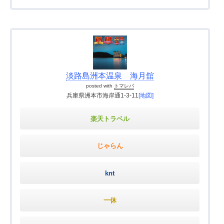
淡路島洲本温泉 海月舘
posted with
トマレバ
兵庫県洲本市海岸通1-3-11
[地図]
楽天トラベル
じゃらん
knt
一休