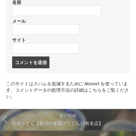
名前
メール
サイト
コ
メ
ン
ト
このサイトはスパムを低減するために Akismet を使っていま
す
す。
コメントデータの処理方法の詳細はこちらをご覧くださ
る
い
。
前の投稿
長田うどん【香川の釜揚げうどんの有名店】