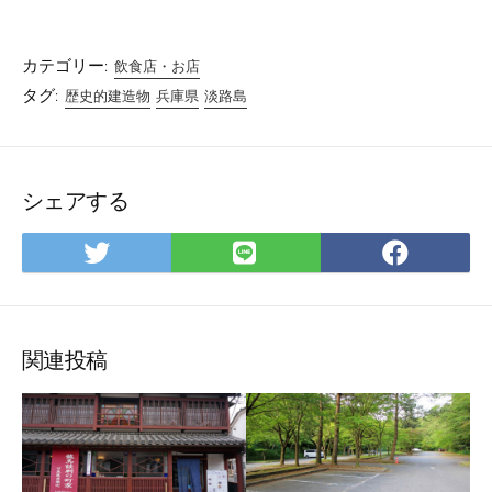
カテゴリー:
飲食店・お店
タグ:
歴史的建造物
兵庫県
淡路島
シェアする
Twitter
LINE
Facebo
で
で
で
シ
シ
シ
ェ
ェ
ェ
ア
ア
ア
関連投稿