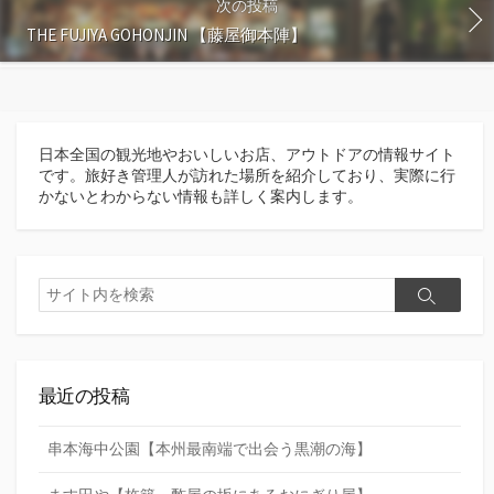
次の投稿
THE FUJIYA GOHONJIN 【藤屋御本陣】
日本全国の観光地やおいしいお店、アウトドアの情報サイト
です。旅好き管理人が訪れた場所を紹介しており、実際に行
かないとわからない情報も詳しく案内します。
検
検
索
索
最近の投稿
串本海中公園【本州最南端で出会う黒潮の海】