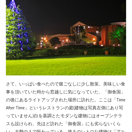
さて、いっぱい食べたので腹ごなしに少し散策。美味しい食
事を頂いていた時から窓越しに気になっていた、「御食国」
の後にあるライトアップされた場所に訪れた。ここは「Time
After Time」というレストランの庭(建物は写真左側にあり写
っていません)白を基調とたモダンな建物にはオープンテラ
スも設けられ、先ほど訪れた「御食国」にも劣らないくら
い、大勢の人で賑わっている。後ろのレトロな建物は「アル