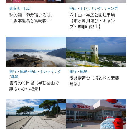
飲食店・お店
登山・トレッキング
/
キャンプ
鞆の浦「御舟宿いろは」
六甲山・再度公園駐車場
～坂本龍馬と宮崎駿～
【市ヶ原川遊び・キャン
プ・摩耶山登山】
旅行・観光
/
登山・トレッキング
旅行・観光
/
風景
淡路夢舞台【海と緑と安藤
雲海の竹田城【早朝登山で
建築】
誰もいない絶景】