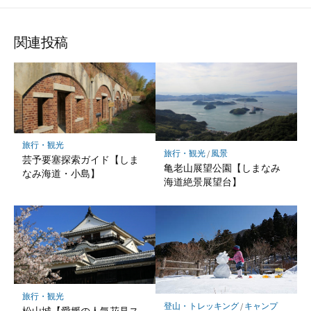
シ
シ
シ
ェ
ェ
ェ
ア
ア
ア
関連投稿
旅行・観光
旅行・観光
/
風景
芸予要塞探索ガイド【しま
亀老山展望公園【しまなみ
なみ海道・小島】
海道絶景展望台】
旅行・観光
登山・トレッキング
/
キャンプ
松山城【愛媛の人気花見ス