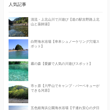
人気記事
清流・上北山川で川遊び【道の駅吉野路上北
山と薬師湯】
白野海水浴場【串本シュノーケリング穴場ス
ポット】
霧の森【愛媛で人気の川遊びスポット】
市ヶ原【六甲山でキャンプ・バーベキューが
できる河原】
五色姫海浜公園海水浴場【子連れ安心の夕日