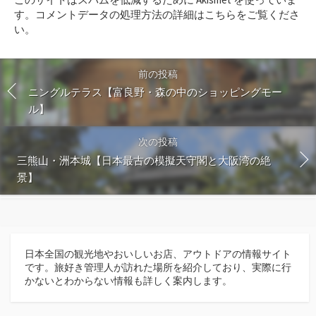
す
す。
コメントデータの処理方法の詳細はこちらをご覧くださ
る
い
。
前の投稿
ニングルテラス【富良野・森の中のショッピングモー
ル】
次の投稿
三熊山・洲本城【日本最古の模擬天守閣と大阪湾の絶
景】
日本全国の観光地やおいしいお店、アウトドアの情報サイト
です。旅好き管理人が訪れた場所を紹介しており、実際に行
かないとわからない情報も詳しく案内します。