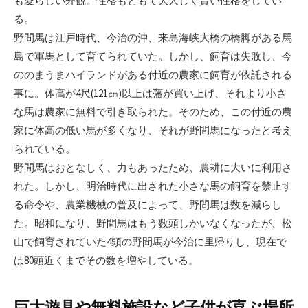
も愛らしい外観。性格もともて大人しく賢い性格をしてい
る。
野間馬は江戸時代、今治の沖、来島海峡大橋の橋脚がある馬
島で軍馬として育てられていた。しかし、飼育は失敗し、今
ののまうまハイランドがある付近の農家に飼育が依託される
事に。体高が4尺(121㎝)以上は藩が買い上げ、それより小さ
な馬は農家に無料で引き取られた。そのため、この付近の農
家に体高の低い馬が多くなり、それが野間馬になったと考え
られている。
野間馬はおとなしく、力もあったため、農耕に大いに利用さ
れた。しかし、明治時代に出された小さな馬の飼育を禁止す
る命令や、農業機械の普及によって、野間馬は数を減らし
た。昭和になり、野間馬はもう数頭しかいなくなったが、松
山で飼育されていた4頭の野間馬が今治に里帰りし、現在で
は80頭近くまでその数を増やしている。
巨大遊具や無料施設など子供が喜ぶ場所