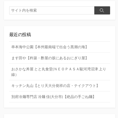
検
検
索
索
最近の投稿
串本海中公園【本州最南端で出会う黒潮の海】
ます田や【杵築・酢屋の坂にあるおにぎり屋】
おさかな丼屋 とと丸食堂(ＮＥＯＰＡＳＡ駿河湾沼津 上り
線）
キッチン丸山【とり天大分発祥の店・テイクアウト】
別府冷麺専門店 冷麺 佳(大分市)【絶品の手ごね麺】