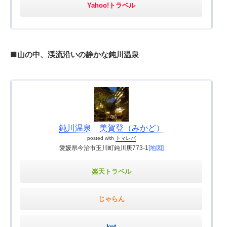
Yahoo!トラベル
■山の中、渓流沿いの静かな鈍川温泉
鈍川温泉 美賀登（みかど）
posted with
トマレバ
愛媛県今治市玉川町鈍川庚773-1
[地図]
楽天トラベル
じゃらん
knt