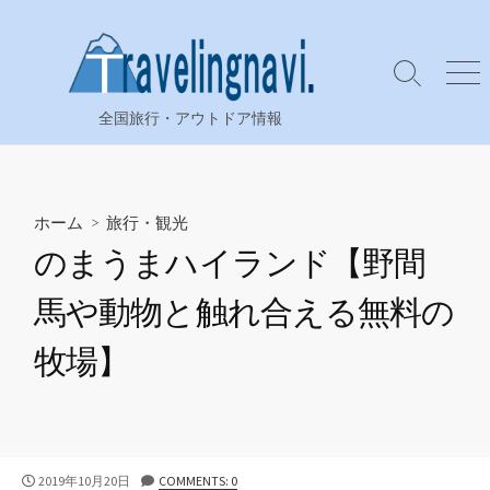
コ
ン
テ
検
メ
ン
索
ニ
全国旅行・アウトドア情報
ツ
切
ュ
り
ー
へ
替
ス
え
キ
ホーム
>
旅行・観光
ッ
のまうまハイランド【野間
プ
馬や動物と触れ合える無料の
牧場】
公
2019年10月20日
COMMENTS: 0