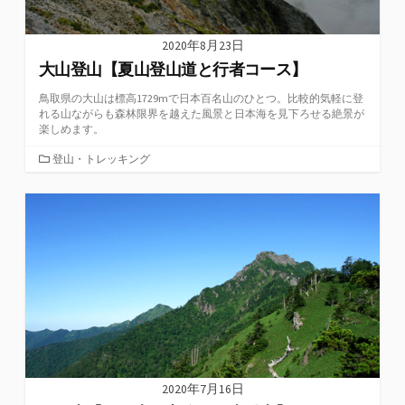
2020年8月23日
大山登山【夏山登山道と行者コース】
鳥取県の大山は標高1729mで日本百名山のひとつ。比較的気軽に登
れる山ながらも森林限界を越えた風景と日本海を見下ろせる絶景が
楽しめます。
カ
登山・トレッキング
テ
ゴ
リ
ー
2020年7月16日