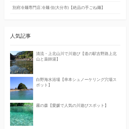
別府冷麺専門店 冷麺 佳(大分市)【絶品の手ごね麺】
人気記事
清流・上北山川で川遊び【道の駅吉野路上北
山と薬師湯】
白野海水浴場【串本シュノーケリング穴場ス
ポット】
霧の森【愛媛で人気の川遊びスポット】