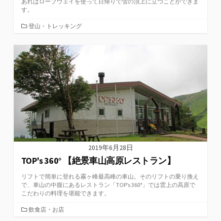
あればロープウェイを使って日帰りで雪の頂上に立つことができま
す。
カ
登山・トレッキング
テ
ゴ
リ
ー
2019年6月28日
TOP’s 360° 【絶景車山高原レストラン】
リフトで簡単に登れる霧ヶ峰最高峰の車山。そのリフトの乗り換え
で、車山の中腹にあるレストラン「TOP’s 360°」では雲上の高原で
こだわりの料理を堪能できます。
カ
飲食店・お店
テ