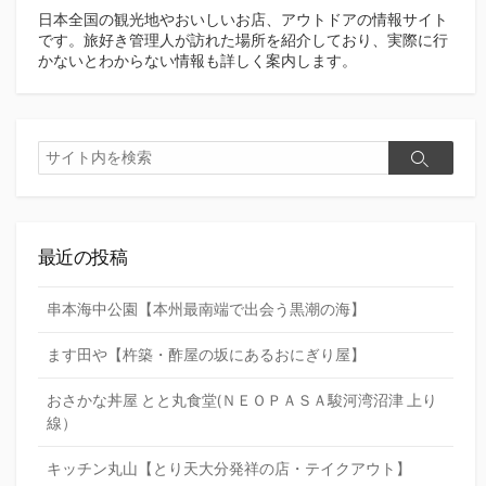
日本全国の観光地やおいしいお店、アウトドアの情報サイト
です。旅好き管理人が訪れた場所を紹介しており、実際に行
かないとわからない情報も詳しく案内します。
検
検
索
索
最近の投稿
串本海中公園【本州最南端で出会う黒潮の海】
ます田や【杵築・酢屋の坂にあるおにぎり屋】
おさかな丼屋 とと丸食堂(ＮＥＯＰＡＳＡ駿河湾沼津 上り
線）
キッチン丸山【とり天大分発祥の店・テイクアウト】