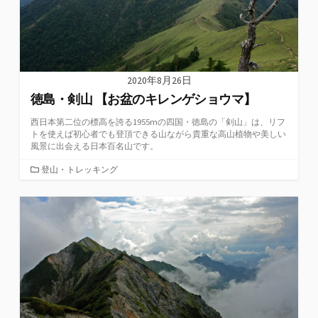
2020年8月26日
徳島・剣山 【お盆のキレンゲショウマ】
西日本第二位の標高を誇る1955mの四国・徳島の「剣山」は、リフ
トを使えば初心者でも登頂できる山ながら貴重な高山植物や美しい
風景に出会える日本百名山です。
カ
登山・トレッキング
テ
ゴ
リ
ー