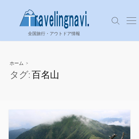
コ
ン
テ
検
メ
ン
索
ニ
全国旅行・アウトドア情報
ツ
切
ュ
り
ー
へ
替
ス
え
キ
ホーム
>
ッ
タグ:
百名山
プ