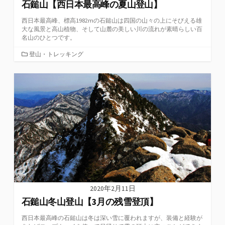
石鎚山【西日本最高峰の夏山登山】
西日本最高峰、標高1982mの石鎚山は四国の山々の上にそびえる雄
大な風景と高山植物、そして山麓の美しい川の流れが素晴らしい百
名山のひとつです。
カ
登山・トレッキング
テ
ゴ
リ
ー
2020年2月11日
石鎚山冬山登山【3月の残雪登頂】
西日本最高峰の石鎚山は冬は深い雪に覆われますが、装備と経験が