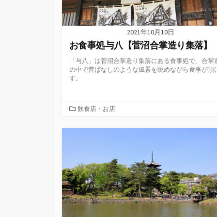
2021年10月10日
お食事処与八【菅沼合掌造り集落】
「与八」は菅沼合掌造り集落にある食事処で、合掌
の中で昔ばなしのような風景を眺めながら食事が頂
す。
カ
飲食店・お店
テ
ゴ
リ
ー