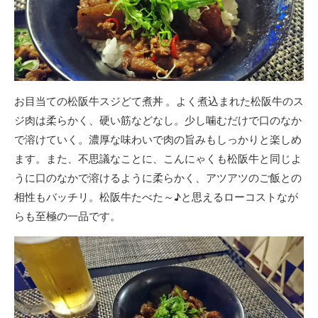
お目当ての松阪牛スジどて煮丼 。よく煮込まれた松阪牛のス
ジ肉は柔らかく、硬い筋などなし。少し噛むだけで口のなか
で溶けていく。濃厚な味わいで肉の旨みもしっかりと楽しめ
ます。また、不思議なことに、こんにゃくも松阪牛と同じよ
うに口のなかで溶けるように柔らかく、アツアツのご飯との
相性もバッチリ。松阪牛たべた～♪と思えるローコストなが
らも至極の一品です。