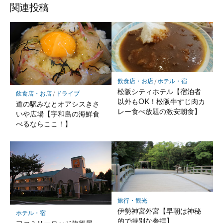
ア
ア
ア
関連投稿
飲食店・お店
/
ホテル・宿
松阪シティホテル【宿泊者
飲食店・お店
/
ドライブ
以外もOK！松阪牛すじ肉カ
道の駅みなとオアシスきさ
レー食べ放題の激安朝食】
いや広場【宇和島の海鮮食
べるならここ！】
旅行・観光
伊勢神宮外宮【早朝は神秘
ホテル・宿
的で特別な参拝】