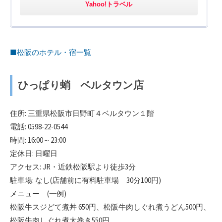
Yahoo!トラベル
■松阪のホテル・宿一覧
ひっぱり蛸 ベルタウン店
住所: 三重県松阪市日野町４ベルタウン１階
電話: 0598-22-0544
時間: 16:00～23:00
定休日: 日曜日
アクセス: JR・近鉄松阪駅より徒歩3分
駐車場: なし(店舗前に有料駐車場 30分100円)
メニュー (一例)
松阪牛スジどて煮丼 650円、松阪牛肉しぐれ煮うどん500円、
松阪牛肉しぐれ煮太巻き550円