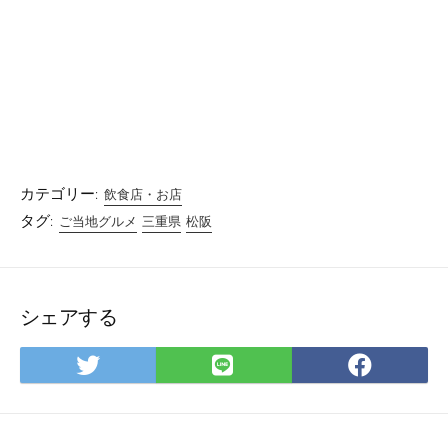
カテゴリー:
飲食店・お店
タグ:
ご当地グルメ
三重県
松阪
シェアする
Twitter
LINE
Facebo
で
で
で
シ
シ
シ
ェ
ェ
ェ