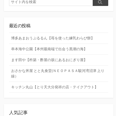
検
検
索
索
最近の投稿
博多あまおうぷるるん【苺を使った練乳わらび餅】
串本海中公園【本州最南端で出会う黒潮の海】
ます田や【杵築・酢屋の坂にあるおにぎり屋】
おさかな丼屋 とと丸食堂(ＮＥＯＰＡＳＡ駿河湾沼津 上り
線）
キッチン丸山【とり天大分発祥の店・テイクアウト】
人気記事