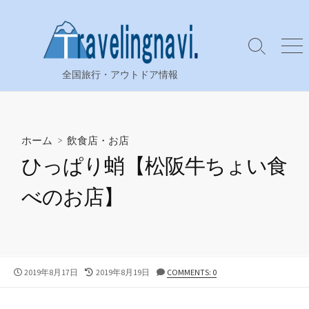
コ
ン
テ
検
メ
ン
索
ニ
全国旅行・アウトドア情報
ツ
切
ュ
り
ー
へ
替
ス
え
キ
ホーム
>
飲食店・お店
ッ
ひっぱり蛸【松阪牛ちょい食
プ
べのお店】
公
最
2019年8月17日
2019年8月19日
COMMENTS: 0
開
終
日
更