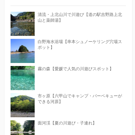
清流・上北山川で川遊び【道の駅吉野路上北
山と薬師湯】
白野海水浴場【串本シュノーケリング穴場ス
ポット】
霧の森【愛媛で人気の川遊びスポット】
市ヶ原【六甲山でキャンプ・バーベキューが
できる河原】
面河渓【夏の川遊び・子連れ】