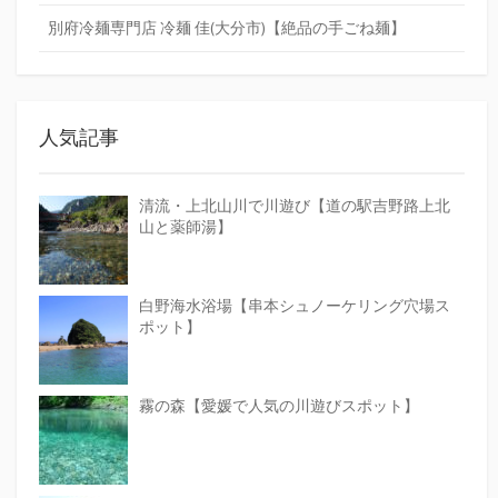
別府冷麺専門店 冷麺 佳(大分市)【絶品の手ごね麺】
人気記事
清流・上北山川で川遊び【道の駅吉野路上北
山と薬師湯】
白野海水浴場【串本シュノーケリング穴場ス
ポット】
霧の森【愛媛で人気の川遊びスポット】