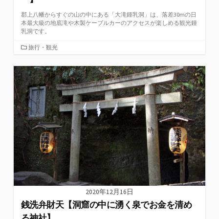
郡上八幡からすぐの山の中にある「大滝鍾乳洞」は、落差30mの日
本最大級の地底滝や木製ケーブルカーのアクセスが楽しめる観光鍾
乳洞です。
カ
旅行・観光
テ
ゴ
リ
ー
2020年12月16日
銭洗弁財天【洞窟の中に湧く泉でお金を清め
る神社】