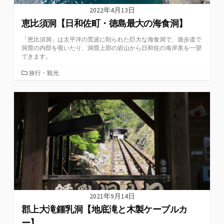
2022年4月13日
恵比須洞【日和佐町・徳島最大の海食洞】
「恵比須洞」は太平洋の荒波に削られた巨大な海食洞で、遊歩道で
洞窟の内部を覗いたり、洞窟上部の岩山から日和佐の海岸美を一望
できます。
カ
旅行・観光
テ
ゴ
リ
ー
2021年9月14日
郡上大滝鍾乳洞【地底滝と木製ケーブルカ
ー】