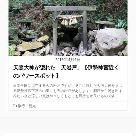
リ
ー
2019年4月9日
天照大神が隠れた「天岩戸」【伊勢神宮近く
のパワースポット】
日本全国に点在する天の岩戸ですが、そこに隠れた天照大神をまつ
る伊勢神宮下宮の山奥にも天の岩戸があります。洞窟から湧き出す
冷たい水と涼しい風は神々しくもとても気持ちが良いものです。
カ
旅行・観光
テ
ゴ
リ
ー