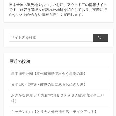
日本全国の観光地やおいしいお店、アウトドアの情報サイト
です。旅好き管理人が訪れた場所を紹介しており、実際に行
かないとわからない情報も詳しく案内します。
検
検
索
索
最近の投稿
串本海中公園【本州最南端で出会う黒潮の海】
ます田や【杵築・酢屋の坂にあるおにぎり屋】
おさかな丼屋 とと丸食堂(ＮＥＯＰＡＳＡ駿河湾沼津 上り
線）
キッチン丸山【とり天大分発祥の店・テイクアウト】