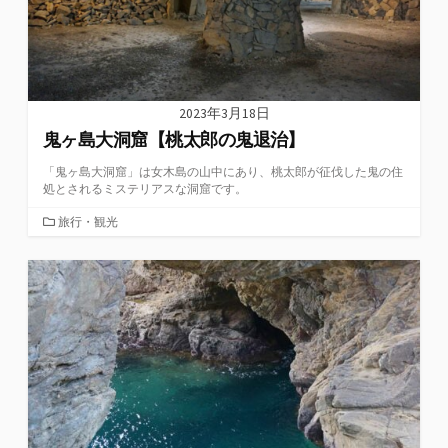
2023年3月18日
鬼ヶ島大洞窟【桃太郎の鬼退治】
「鬼ヶ島大洞窟」は女木島の山中にあり、桃太郎が征伐した鬼の住
処とされるミステリアスな洞窟です。
カ
旅行・観光
テ
ゴ
リ
ー