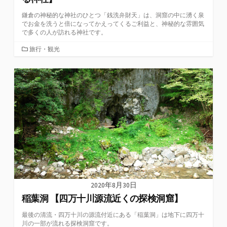
鎌倉の神秘的な神社のひとつ「銭洗弁財天」は、洞窟の中に湧く泉
でお金を洗うと倍になってかえってくるご利益と、神秘的な雰囲気
で多くの人が訪れる神社です。
カ
旅行・観光
テ
ゴ
リ
ー
2020年8月30日
稲葉洞 【四万十川源流近くの探検洞窟】
最後の清流・四万十川の源流付近にある「稲葉洞」は地下に四万十
川の一部が流れる探検洞窟です。