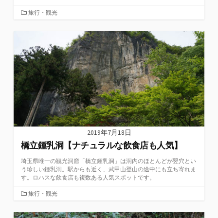
カ
旅行・観光
テ
ゴ
リ
ー
2019年7月18日
橋立鍾乳洞【ナチュラルな飲食店も人気】
埼玉県唯一の観光洞窟「橋立鍾乳洞」は洞内のほとんどが竪穴とい
う珍しい鍾乳洞。駅からも近く、武甲山登山の途中にも立ち寄れま
す。ロハスな飲食店も複数ある人気スポットです。
カ
旅行・観光
テ
ゴ