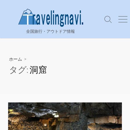
コ
ン
テ
検
メ
ン
索
ニ
全国旅行・アウトドア情報
ツ
切
ュ
り
ー
へ
替
ス
え
キ
ホーム
>
ッ
タグ:
洞窟
プ