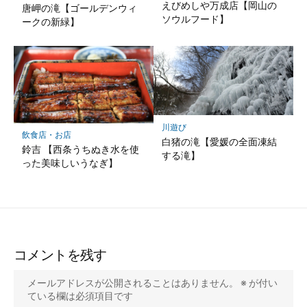
えびめしや万成店【岡山の
唐岬の滝【ゴールデンウィ
ソウルフード】
ークの新緑】
川遊び
飲食店・お店
白猪の滝【愛媛の全面凍結
鈴吉 【西条うちぬき水を使
する滝】
った美味しいうなぎ】
コメントを残す
メールアドレスが公開されることはありません。
※
が付い
ている欄は必須項目です