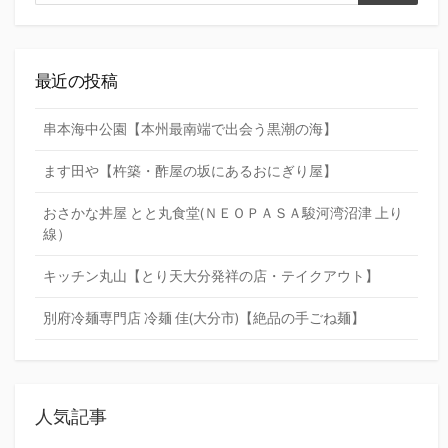
索
索
最近の投稿
串本海中公園【本州最南端で出会う黒潮の海】
ます田や【杵築・酢屋の坂にあるおにぎり屋】
おさかな丼屋 とと丸食堂(ＮＥＯＰＡＳＡ駿河湾沼津 上り
線）
キッチン丸山【とり天大分発祥の店・テイクアウト】
別府冷麺専門店 冷麺 佳(大分市)【絶品の手ごね麺】
人気記事