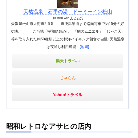
天然温泉 石手の湯 ドーミーイン松山
posted with
トマレバ
愛媛県松山市大街道2-6-5 道後温泉街まで路面電車で約15分の好
立地。 ご当地「宇和島鯛めし」「鯛のムニエル」「じゃこ天」
等を取り入れた約50種類以上の和洋バイキング朝食が自慢♪天然温泉
は夜通し利用可能！
[地図]
楽天トラベル
じゃらん
Yahoo!トラベル
昭和レトロなアサヒの店内