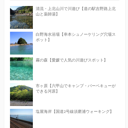
清流・上北山川で川遊び【道の駅吉野路上北
山と薬師湯】
白野海水浴場【串本シュノーケリング穴場ス
ポット】
霧の森【愛媛で人気の川遊びスポット】
市ヶ原【六甲山でキャンプ・バーベキューが
できる河原】
塩屋海岸【国道2号線須磨浦ウォーキング】