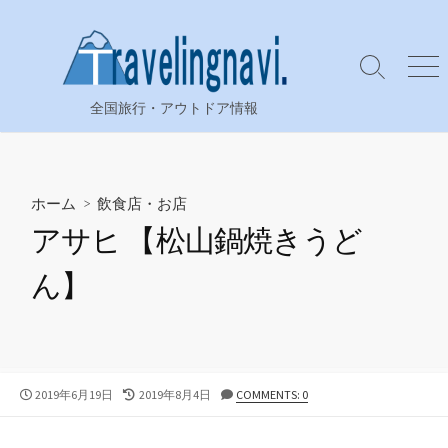
コ
ン
テ
検
メ
ン
索
ニ
全国旅行・アウトドア情報
ツ
切
ュ
り
ー
へ
替
ス
え
キ
ホーム
>
飲食店・お店
ッ
アサヒ 【松山鍋焼きうど
プ
ん】
公
最
2019年6月19日
2019年8月4日
COMMENTS: 0
開
終
日
更