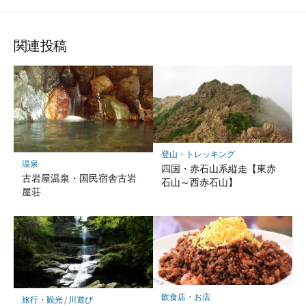
シ
シ
シ
ェ
ェ
ェ
ア
ア
ア
関連投稿
登山・トレッキング
温泉
四国・赤石山系縦走【東赤
古岩屋温泉・国民宿舎古岩
石山～西赤石山】
屋荘
飲食店・お店
旅行・観光
/
川遊び