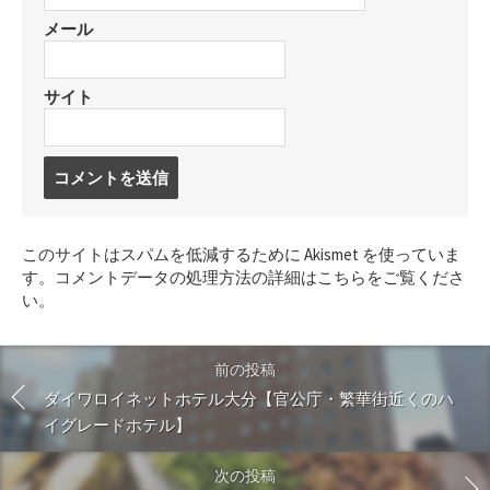
メール
サイト
コ
メ
ン
ト
このサイトはスパムを低減するために Akismet を使っていま
す
す。
コメントデータの処理方法の詳細はこちらをご覧くださ
る
い
。
前の投稿
ダイワロイネットホテル大分【官公庁・繁華街近くのハ
イグレードホテル】
次の投稿