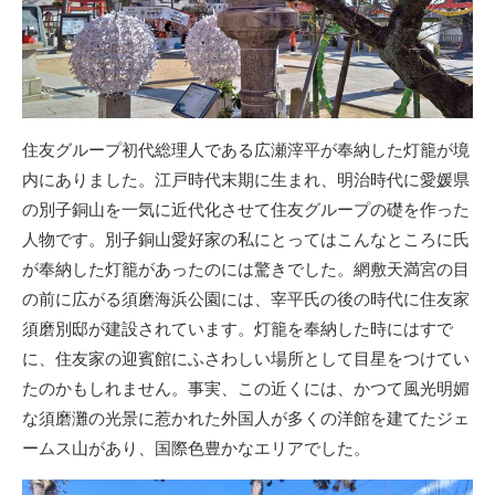
住友グループ初代総理人である広瀬滓平が奉納した灯籠が境
内にありました。江戸時代末期に生まれ、明治時代に愛媛県
の別子銅山を一気に近代化させて住友グループの礎を作った
人物です。別子銅山愛好家の私にとってはこんなところに氏
が奉納した灯籠があったのには驚きでした。網敷天満宮の目
の前に広がる須磨海浜公園には、宰平氏の後の時代に住友家
須磨別邸が建設されています。灯籠を奉納した時にはすで
に、住友家の迎賓館にふさわしい場所として目星をつけてい
たのかもしれません。事実、この近くには、かつて風光明媚
な須磨灘の光景に惹かれた外国人が多くの洋館を建てたジェ
ームス山があり、国際色豊かなエリアでした。