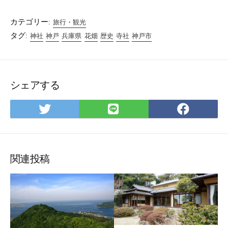
カテゴリー:
旅行・観光
タグ:
神社
神戸
兵庫県
花畑
歴史
寺社
神戸市
シェアする
Twitter
LINE
Facebo
で
で
で
シ
シ
シ
ェ
ェ
ェ
ア
ア
ア
関連投稿