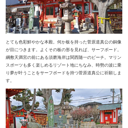
とても色彩鮮やかな本殿。何か板を持った菅原道真公の銅像
が目につきます。よくその板の形を見れば、サーフボード。
綱敷天満宮の前にある須磨海岸は関西随一のビーチ。マリン
スポーツも多く楽しめるリゾート地にちなみ、時勢の波に乗
り夢が叶うことをサーフボードを持つ菅原道真公に祈願しま
す。