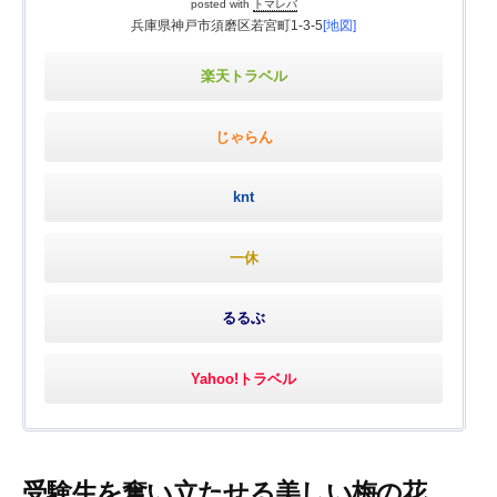
posted with
トマレバ
兵庫県神戸市須磨区若宮町1-3-5
[地図]
楽天トラベル
じゃらん
knt
一休
るるぶ
Yahoo!トラベル
受験生を奮い立たせる美しい梅の花