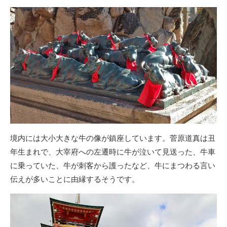
境内には大小大きな牛の像が鎮座しています。菅原道真は丑
年生まれで、大宰府への左遷時に牛が泣いて見送った、牛車
に乗っていた、牛が刺客から護ったなど、牛にまつわる言い
伝えが多いことに由縁するそうです。