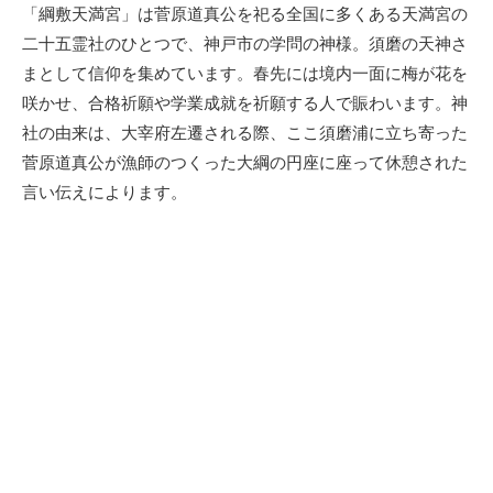
新
「綱敷天満宮」は菅原道真公を祀る全国に多くある天満宮の
日
二十五霊社のひとつで、神戸市の学問の神様。須磨の天神さ
まとして信仰を集めています。春先には境内一面に梅が花を
咲かせ、合格祈願や学業成就を祈願する人で賑わいます。神
社の由来は、大宰府左遷される際、ここ須磨浦に立ち寄った
菅原道真公が漁師のつくった大綱の円座に座って休憩された
言い伝えによります。