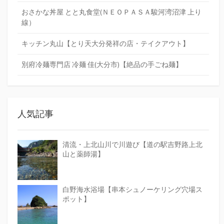
おさかな丼屋 とと丸食堂(ＮＥＯＰＡＳＡ駿河湾沼津 上り
線）
キッチン丸山【とり天大分発祥の店・テイクアウト】
別府冷麺専門店 冷麺 佳(大分市)【絶品の手ごね麺】
人気記事
清流・上北山川で川遊び【道の駅吉野路上北
山と薬師湯】
白野海水浴場【串本シュノーケリング穴場ス
ポット】