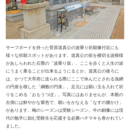
サーフボードを持った菅原道真公の波乗り祈願像付近にも
様々な祈願スポットがあります。道真公の前を横切る波模様
があしらわれた石畳の「波乗り坂」。ここを歩くと人生の波
にうまく乗ることが出来るようにるとか。道真公の後ろに
は、かつて大宰府に送られる際にここで休んだとされる漁網
の円座を模した「綱敷の円座」。足元には願い玉を入れて祈
りをこめる「おもうつぼ」。写真にはありませんが、本殿の
左側には鮮やかな紫色で、願いをかなえる「なすの腰かけ」
があります。梅のシーズンは受験シーズン。牛の銅像には現
代の勉学に励む受験生を応援する必勝ハチマキも巻かれてい
ました。