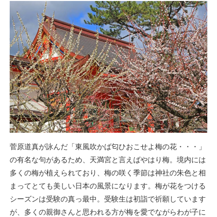
菅原道真が詠んだ「東風吹かば匂ひおこせよ梅の花・・・」
の有名な句があるため、天満宮と言えばやはり梅。境内には
多くの梅が植えられており、梅の咲く季節は神社の朱色と相
まってとても美しい日本の風景になります。梅が花をつける
シーズンは受験の真っ最中。受験生は初詣で祈願しています
が、多くの親御さんと思われる方が梅を愛でながらわが子に