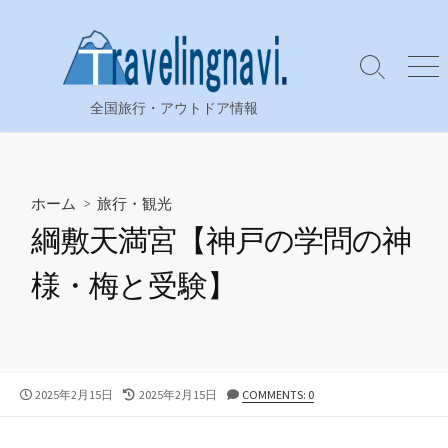
コ
ン
テ
検
メ
ン
索
ニ
全国旅行・アウトドア情報
ツ
切
ュ
り
ー
へ
替
ス
え
キ
ホーム
>
旅行・観光
ッ
綱敷天満宮【神戸の学問の神
プ
様・梅と受験】
公
最
2025年2月15日
2025年2月15日
COMMENTS: 0
開
終
日
更