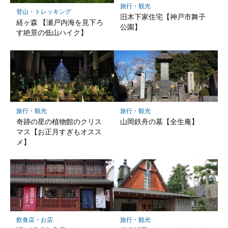
旅行・観光
登山・トレッキング
旧木下家住宅【神戸市舞子
経ヶ森 【瀬戸内海を見下ろ
公園】
す絶景の低山ハイク】
旅行・観光
旅行・観光
奇跡の星の植物館のクリス
山岡鉄舟の墓【全生庵】
マス【お正月すぎもオスス
メ】
飲食店・お店
旅行・観光