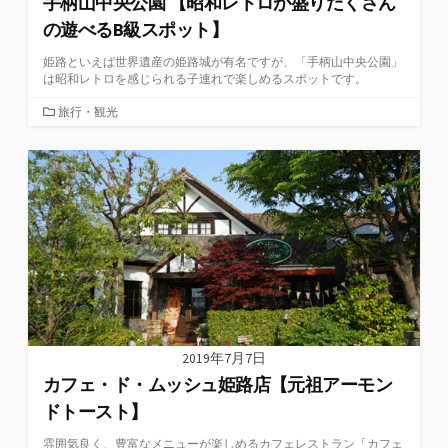
手柄山中央公園 【昭和レトロが盛りだくさん
の遊べるB級スポット】
姫路といえば世界遺産の姫路城が有名ですが、「手柄山中央公園」
は昭和レトロを感じられる子連れで楽しめるスポットです。
カ
旅行・観光
テ
ゴ
リ
ー
2019年7月7日
カフェ・ド・ムッシュ姫路店【元祖アーモン
ドトースト】
雰囲気良く、豊富なメニューが楽しめるカフェレストラン「カフェ