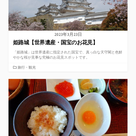
2023年3月23日
姫路城【世界遺産・国宝のお花見】
「姫路城」は世界遺産に指定された国宝で、真っ白な天守閣と色鮮
やかな桜が見事な究極のお花見スポットです。
カ
旅行・観光
テ
ゴ
リ
ー