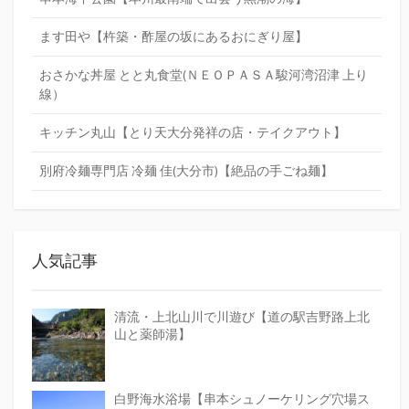
ます田や【杵築・酢屋の坂にあるおにぎり屋】
おさかな丼屋 とと丸食堂(ＮＥＯＰＡＳＡ駿河湾沼津 上り
線）
キッチン丸山【とり天大分発祥の店・テイクアウト】
別府冷麺専門店 冷麺 佳(大分市)【絶品の手ごね麺】
人気記事
清流・上北山川で川遊び【道の駅吉野路上北
山と薬師湯】
白野海水浴場【串本シュノーケリング穴場ス