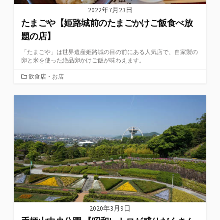
2022年7月23日
たまごや【姫路城前のたまごかけご飯食べ放
題の店】
「たまごや」は世界遺産姫路城の目の前にある人気店で、自家製の
卵と米を使った絶品卵かけご飯が味わえます。
カ
飲食店・お店
テ
ゴ
リ
ー
2020年3月9日