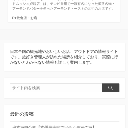
ドムッシュ姫路店」は、テレビ番組で一躍有名になった姫路名物・
アーモンドバターを使ったアーモンドトーストの元祖のお店です。
カ
飲食店・お店
テ
ゴ
リ
ー
日本全国の観光地やおいしいお店、アウトドアの情報サイト
です。旅好き管理人が訪れた場所を紹介しており、実際に行
かないとわからない情報も詳しく案内します。
検
検
索
索
最近の投稿
串本海中公園【本州最南端で出会う黒潮の海】