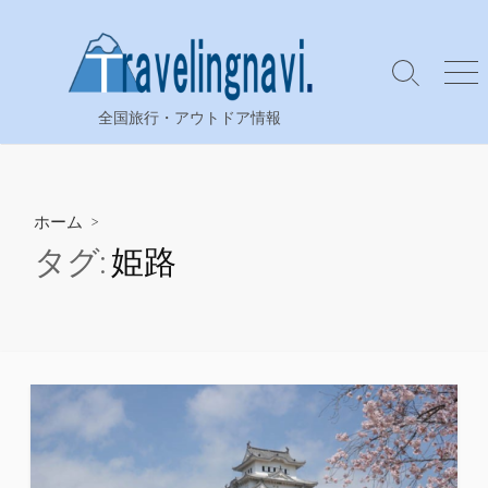
コ
ン
テ
検
メ
ン
索
ニ
全国旅行・アウトドア情報
ツ
切
ュ
り
ー
へ
替
ス
え
キ
ホーム
>
ッ
タグ:
姫路
プ