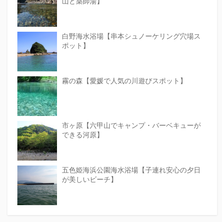
山と薬師湯】
白野海水浴場【串本シュノーケリング穴場ス
ポット】
霧の森【愛媛で人気の川遊びスポット】
市ヶ原【六甲山でキャンプ・バーベキューが
できる河原】
五色姫海浜公園海水浴場【子連れ安心の夕日
が美しいビーチ】