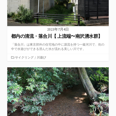
2023年7月4日
都内の清流・落合川【 上流端〜南沢湧水群】
「落合川」は東京郊外の住宅地の中に源流を持つ一級河川で、街の
中で水遊びができる澄んだ水が流れる美しい川です。
カ
サイクリング
/
川遊び
テ
ゴ
リ
ー