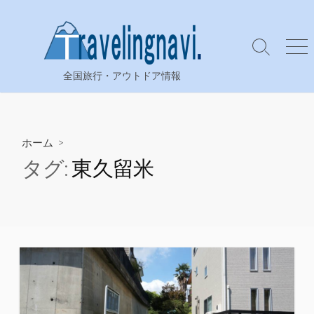
コ
ン
テ
検
メ
ン
索
ニ
全国旅行・アウトドア情報
ツ
切
ュ
り
ー
へ
替
ス
え
キ
ホーム
>
ッ
タグ:
東久留米
プ