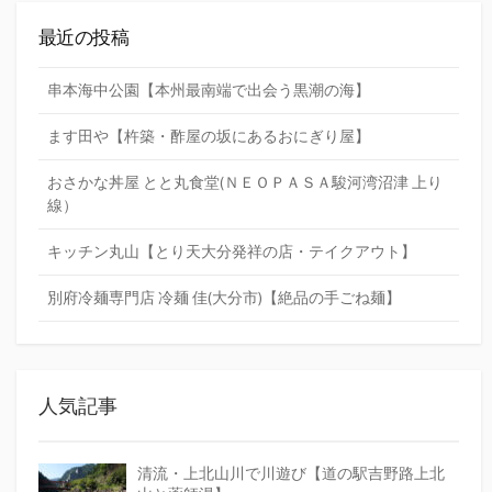
最近の投稿
串本海中公園【本州最南端で出会う黒潮の海】
ます田や【杵築・酢屋の坂にあるおにぎり屋】
おさかな丼屋 とと丸食堂(ＮＥＯＰＡＳＡ駿河湾沼津 上り
線）
キッチン丸山【とり天大分発祥の店・テイクアウト】
別府冷麺専門店 冷麺 佳(大分市)【絶品の手ごね麺】
人気記事
清流・上北山川で川遊び【道の駅吉野路上北