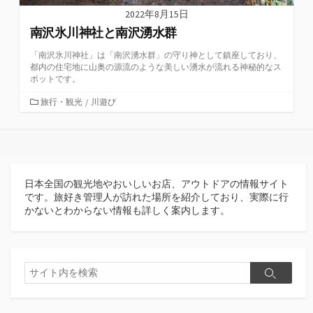
2022年8月15日
南沢氷川神社と南沢湧水群
「南沢氷川神社」は「南沢湧水群」の守り神として鎮座しており、
都内の住宅地に山奥の源流のような美しい湧水が流れる神秘的なス
ポットです。
カ
旅行・観光
/
川遊び
テ
ゴ
リ
ー
日本全国の観光地やおいしいお店、アウトドアの情報サイト
です。旅好き管理人が訪れた場所を紹介しており、実際に行
かないとわからない情報も詳しく案内します。
検
検
索
索