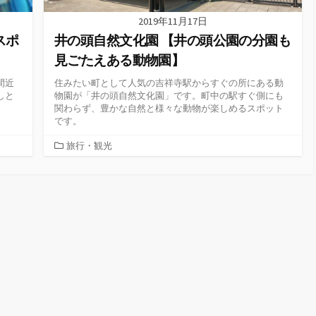
2019年11月17日
スポ
井の頭自然文化園 【井の頭公園の分園も
見ごたえある動物園】
間近
住みたい町として人気の吉祥寺駅からすぐの所にある動
しと
物園が「井の頭自然文化園」です。町中の駅すぐ側にも
関わらず、豊かな自然と様々な動物が楽しめるスポット
です。
カ
旅行・観光
テ
ゴ
リ
ー