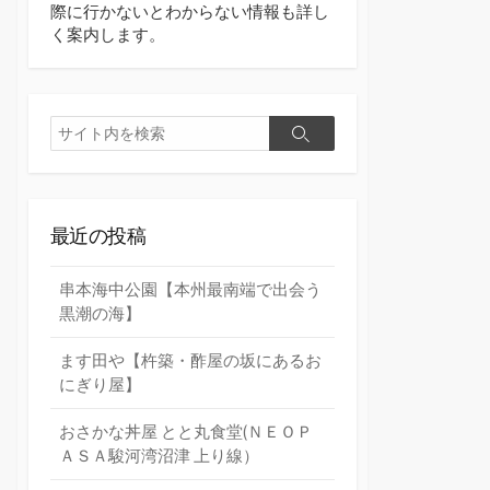
際に行かないとわからない情報も詳し
く案内します。
検
検
索
索
最近の投稿
串本海中公園【本州最南端で出会う
黒潮の海】
ます田や【杵築・酢屋の坂にあるお
にぎり屋】
おさかな丼屋 とと丸食堂(ＮＥＯＰ
ＡＳＡ駿河湾沼津 上り線）