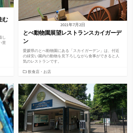
住む
2021年7月2日
とべ動物園展望レストランスカイガーデ
指し
ン
い里
愛媛県のとべ動物園にある「スカイガーデン」は、付近
の緑安い園内の動物を見下ろしながら食事ができると人
気のレストランです。
カ
飲食店・お店
テ
ゴ
リ
ー