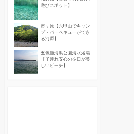
遊びスポット】
市ヶ原【六甲山でキャン
プ・バーベキューができ
る河原】
五色姫海浜公園海水浴場
【子連れ安心の夕日が美
しいビーチ】