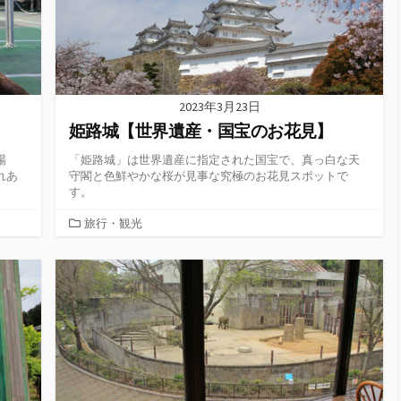
2023年3月23日
姫路城【世界遺産・国宝のお花見】
場
「姫路城」は世界遺産に指定された国宝で、真っ白な天
れあ
守閣と色鮮やかな桜が見事な究極のお花見スポットで
す。
カ
旅行・観光
テ
ゴ
リ
ー