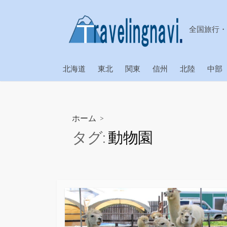
コ
ン
全国旅行・
テ
ン
ツ
北海道
東北
関東
信州
北陸
中部
へ
ス
キ
ッ
ホーム
>
プ
タグ:
動物園