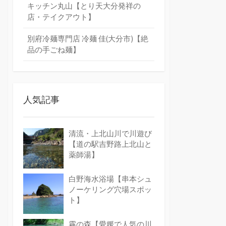
キッチン丸山【とり天大分発祥の
店・テイクアウト】
別府冷麺専門店 冷麺 佳(大分市)【絶
品の手ごね麺】
人気記事
清流・上北山川で川遊び
【道の駅吉野路上北山と
薬師湯】
白野海水浴場【串本シュ
ノーケリング穴場スポッ
ト】
霧の森【愛媛で人気の川