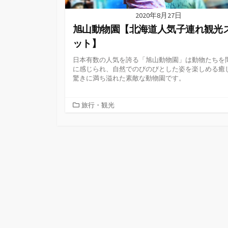
2020年8月27日
旭山動物園【北海道人気子連れ観光
ット】
日本有数の人気を誇る「旭山動物園」は動物たちを
に感じられ、自然でのびのびとした姿を楽しめる癒
驚きに満ち溢れた素敵な動物園です。
カ
旅行・観光
テ
ゴ
リ
ー