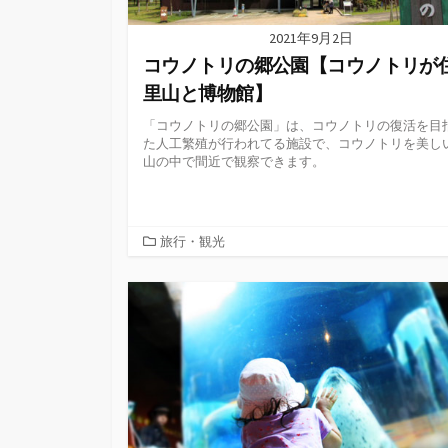
2021年9月2日
コウノトリの郷公園【コウノトリが
里山と博物館】
「コウノトリの郷公園」は、コウノトリの復活を目
た人工繁殖が行われてる施設で、コウノトリを美し
山の中で間近で観察できます。
カ
旅行・観光
テ
ゴ
リ
ー