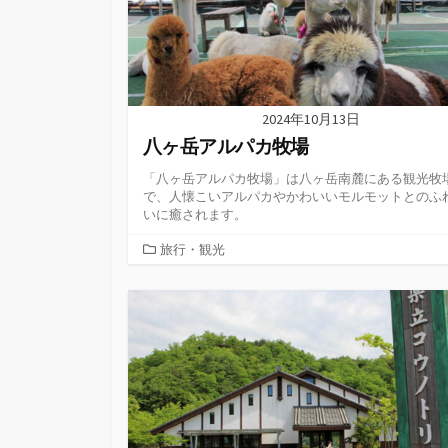
2024年10月13日
八ヶ岳アルパカ牧場
「八ヶ岳アルパカ牧場」は八ヶ岳南麓にある観光牧
で、人懐こいアルパカやかわいいモルモットとのふ
いに癒されます。
カ
旅行・観光
テ
ゴ
リ
ー