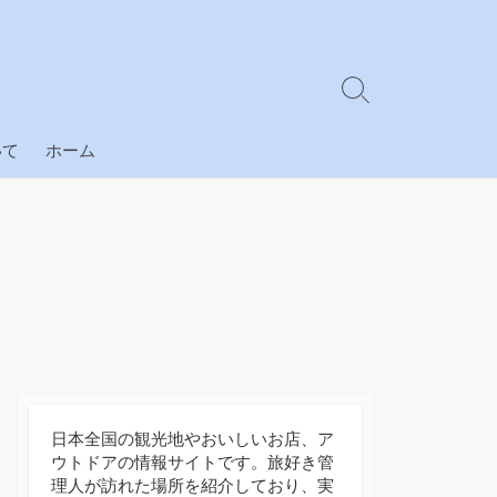
検
索
切
いて
ホーム
り
替
え
日本全国の観光地やおいしいお店、ア
ウトドアの情報サイトです。旅好き管
理人が訪れた場所を紹介しており、実